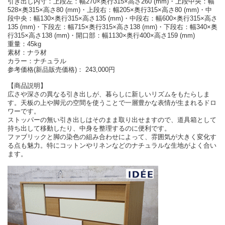
引き出し内寸：上段左：幅270×奥行315×高さ260 (mm)・上段中央：幅
528×奥315×高さ80 (mm)・上段右：幅205×奥行315×高さ80 (mm)・中
段中央：幅130×奥行315×高さ135 (mm)・中段右：幅600×奥行315×高さ
135 (mm)・下段左：幅715×奥行315×高さ138 (mm)・下段右：幅340×奥
行315×高さ138 (mm)・開口部：幅1130×奥行400×高さ159 (mm)
重量：45kg
素材：ナラ材
カラー：ナチュラル
参考価格(新品販売価格)： 243,000円
【商品説明】
広さや深さの異なる引き出しが、暮らしに新しいリズムをもたらしま
す。天板の上や脚元の空間を使うことで一層豊かな表情が生まれるドロ
ワーです。
ストッパーの無い引き出しはそのまま取り出せますので、道具箱として
持ち出して移動したり、中身を整理するのに便利です。
ファブリックと脚の染色の組み合わせによって、雰囲気が大きく変化す
る点も魅力。特にコットンやリネンなどのナチュラルな生地がよく合い
ます。