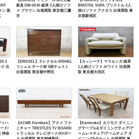
UFF
家具 DM‐0030 総革 3人掛けソフ
BRISTOL SOFA ブリストル 3人
マン 黒
ァ ブラウン 出張買取 東京都三鷹
掛けソファ アクタス 出張買取 東
区
市
京都新宿区
5 2
【DREXEL】ドレクセル RISHEL
【カッシーナ】マラルンガ 総革
ク 出
リシェル チーク材 5段チェスト
1人掛けソファ ホワイト 出張買
出張買取 東京都中野区
取 東京都大田区
ディハ
【ACME Furniture】アクメ ファ
【Karimoku】カリモク ダイニン
ード/
ニチャー TRESTLES TV BOARD
グテーブル&ダイニングチェア/ア
 神奈
トラッセル テレビボード/AVボー
ームレスチェア/アームチェア ダ
ド 出張買取 東京都練馬区
イニング5点セット 出張買取 東