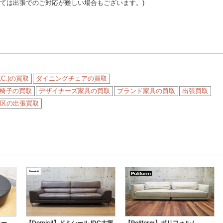
っては出張でのご対応が難しい場合もございます。)
XC.)の買取
ダイニングチェアの買取
椅子の買取
デザイナーズ家具の買取
ブランド家具の買取
出張買取
区の出張買取
ロー
【Domicil】ドミシール IDC大塚
【Poliform】ポリフォルム