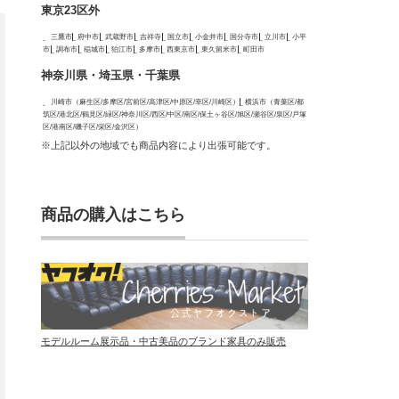
東京23区外
三鷹市
府中市
武蔵野市
吉祥寺
国立市
小金井市
国分寺市
立川市
小平
市
調布市
稲城市
狛江市
多摩市
西東京市
東久留米市
町田市
神奈川県・埼玉県・千葉県
川崎市（麻生区/多摩区/宮前区/高津区/中原区/幸区/川崎区）
横浜市（青葉区/都
筑区/港北区/鶴見区/緑区/神奈川区/西区/中区/南区/保土ヶ谷区/旭区/瀬谷区/泉区/戸塚
区/港南区/磯子区/栄区/金沢区）
※上記以外の地域でも商品内容により出張可能です。
商品の購入はこちら
モデルルーム展示品・中古美品のブランド家具のみ販売