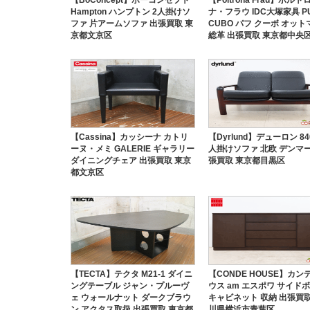
Hampton ハンプトン 2人掛けソ
ナ・フラウ IDC大塚家具 P
ファ 片アームソファ 出張買取 東
CUBO パフ クーボ オット
京都文京区
総革 出張買取 東京都中央
【Cassina】カッシーナ カトリ
【Dyrlund】デューロン 840
ーヌ・メミ GALERIE ギャラリー
人掛けソファ 北欧 デンマー
ダイニングチェア 出張買取 東京
張買取 東京都目黒区
都文京区
【TECTA】テクタ M21-1 ダイニ
【CONDE HOUSE】カン
ングテーブル ジャン・プルーヴ
ウス am エスポワ サイドボ
ェ ウォールナット ダークブラウ
キャビネット 収納 出張買取
ン アクタス取扱 出張買取 東京都
川県横浜市青葉区