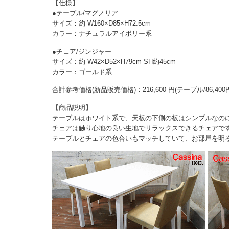
【仕様】
●テーブル/マグノリア
サイズ：約 W160×D85×H72.5cm
カラー：ナチュラルアイボリー系
●チェア/ジンジャー
サイズ：約 W42×D52×H79cm SH約45cm
カラー：ゴールド系
合計参考価格(新品販売価格)：216,600 円(テーブル/86,400円
【商品説明】
テーブルはホワイト系で、天板の下側の板はシンプルなの
チェアは触り心地の良い生地でリラックスできるチェアで
テーブルとチェアの色合いもマッチしていて、お部屋を明