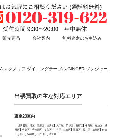
販売商品
会社案内
無料査定のお申込み
OLIA マグノリア ダイニングテーブル/GINGER ジンジャー
出張買取の主な対応エリア
東京23区内
世田谷区
港区
目黒区
品川区
大田区
渋谷区
新宿区
中野区
杉並区
練
馬区
豊島区
千代田区
文京区
中央区
江東区
墨田区
荒川区
葛飾区
台東
区
北区
板橋区
江戸川区
足立区