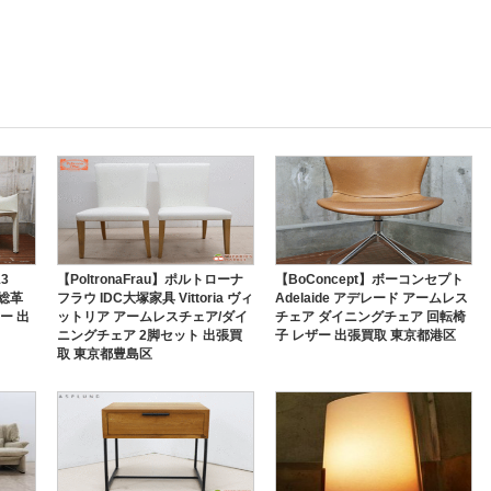
3
【PoltronaFrau】ポルトローナ
【BoConcept】ボーコンセプト
 総革
フラウ IDC大塚家具 Vittoria ヴィ
Adelaide アデレード アームレス
ー 出
ットリア アームレスチェア/ダイ
チェア ダイニングチェア 回転椅
ニングチェア 2脚セット 出張買
子 レザー 出張買取 東京都港区
取 東京都豊島区