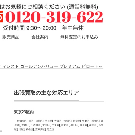
販売商品
会社案内
無料査定のお申込み
ューティレスト ゴールデンバリュー プレミアム ピロートッ
出張買取の主な対応エリア
東京23区内
世田谷区
港区
目黒区
品川区
大田区
渋谷区
新宿区
中野区
杉並区
練
馬区
豊島区
千代田区
文京区
中央区
江東区
墨田区
荒川区
葛飾区
台東
区
北区
板橋区
江戸川区
足立区