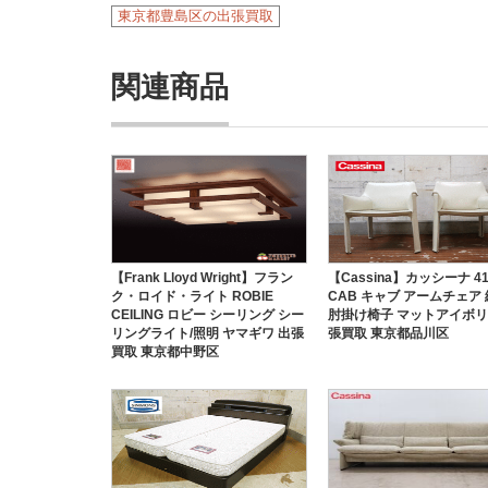
東京都豊島区の出張買取
関連商品
【Frank Lloyd Wright】フラン
【Cassina】カッシーナ 41
ク・ロイド・ライト ROBIE
CAB キャブ アームチェア
CEILING ロビー シーリング シー
肘掛け椅子 マットアイボリ
リングライト/照明 ヤマギワ 出張
張買取 東京都品川区
買取 東京都中野区