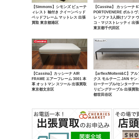
【Simmons】シモンズ ビューテ
【Cassina】 カッシーナ 6
ィレスト 袖付き クイーンベッド
PORTOVENERE ポルト
ベッドフレーム マットレス 出張
レ ソファ 3人掛けソファ 
買取 東京都港区
コ・マジストレッティ 出
東京都千代田区
【Cassina】カッシーナ AIR
【arflex/Molteni&C】
FRAME エアーフレーム 3001 本
クス モルテー二 JAN ヤン 
革 オットマン スツール 出張買取
ローテーブル/センターテー
東京都文京区
リビングテーブル 出張買取
都世田谷区