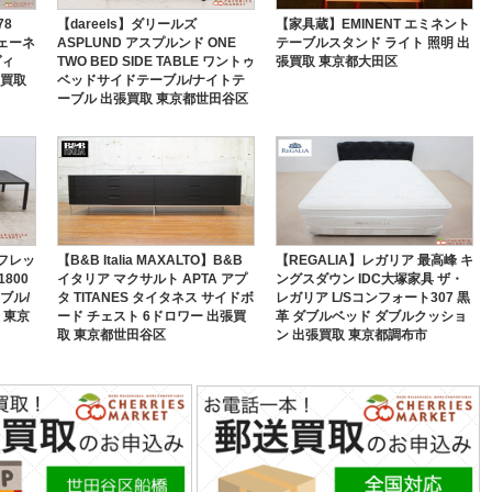
78
【dareels】ダリールズ
【家具蔵】EMINENT エミネント
ヴェーネ
ASPLUND アスプルンド ONE
テーブルスタンド ライト 照明 出
ヴィ
TWO BED SIDE TABLE ワントゥ
張買取 東京都大田区
張買取
ベッドサイドテーブル/ナイトテ
ーブル 出張買取 東京都世田谷区
アルフレッ
【B&B Italia MAXALTO】B&B
【REGALIA】レガリア 最高峰 キ
1800
イタリア マクサルト APTA アプ
ングスダウン IDC大塚家具 ザ・
ブル/
タ TITANES タイタネス サイドボ
レガリア L/Sコンフォート307 黒
 東京
ード チェスト 6ドロワー 出張買
革 ダブルベッド ダブルクッショ
取 東京都世田谷区
ン 出張買取 東京都調布市