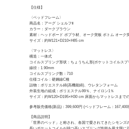
【仕様】
〈ベッドフレーム〉
商品名：アーグ シェルフⅡ
カラー：ダークブラウン
素材：ヘッドボード ポプラ材、オーク突板 ボトム オーク
サイズ：約W121×D210×H85 cm
〈マットレス〉
構造：一体式
コイルスプリング形状：ちょうちん形(ポケットコイルスプ
線径：1.90mm
コイルスプリング数：710
仕様コイル：硬鋼線C種
詰物：ポリエステル綿(高機能綿)、ウレタンフォーム
外装生地の組成：ポリエステル99％、ナイロン1％
サイズ：約W120×D195×H30 cm 床面からマットレスまでの
参考販売価格(新品)：399,600円 (ベッドフレーム：167,400
【商品説明】
「世界のベッド」と称され、各国で愛されてきたシモンズ
長いポケットコイルが持つ高いスプリング性能を最大限に