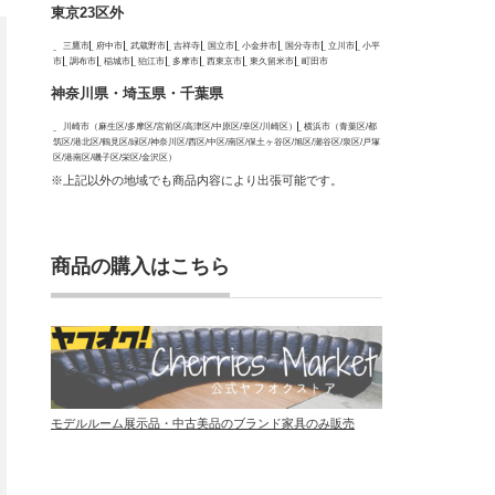
東京23区外
三鷹市
府中市
武蔵野市
吉祥寺
国立市
小金井市
国分寺市
立川市
小平
市
調布市
稲城市
狛江市
多摩市
西東京市
東久留米市
町田市
神奈川県・埼玉県・千葉県
川崎市（麻生区/多摩区/宮前区/高津区/中原区/幸区/川崎区）
横浜市（青葉区/都
筑区/港北区/鶴見区/緑区/神奈川区/西区/中区/南区/保土ヶ谷区/旭区/瀬谷区/泉区/戸塚
区/港南区/磯子区/栄区/金沢区）
※上記以外の地域でも商品内容により出張可能です。
商品の購入はこちら
モデルルーム展示品・中古美品のブランド家具のみ販売