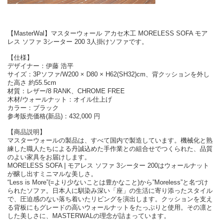
【MasterWal】マスターウォール アカセ木工 MORELESS SOFA モア
レス ソファ 3シーター 200 3人掛けソファです。
【仕様】
デザイナー：伊藤 浩平
サイズ：3Pソファ/W200 × D80 × H62(SH32)cm、背クッションを外し
た高さ 約55.5cm
材質：レザー/8 RANK、CHROME FREE
木材/ウォールナット：オイル仕上げ
カラー：ブラック
参考販売価格(新品)：432,000 円
【商品説明】
マスターウォールの製品は、すべて国内で製造しています。機械化と熟
練した職人たちによる丹誠込めた手作業との組合せでつくられた、品質
のよい家具をお届けします。
MORELESS SOFA | モアレス ソファ 3シーター 200はウォールナット
が醸し出すミニマルな美しさ。
“Less is More”(=より少ないことは豊かなこと)から”Moreless”と名づけ
られたソファ。日本人に馴染み深い「座」の生活に寄り添ったスタイル
で、圧迫感のない落ち着いたリビングを演出します。クッションを支え
る背板にもグレードの高いウォールナットをたっぷりと使用。その凛と
した美しさに、MASTERWALの理念が詰まっています。