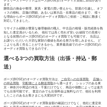
チェリーズマーケットはボーズ(BOSE)のオーディオ買取に自信があり
ます。
贈答品の換金や整理、家具・家電の買い替えから、部屋の引越し、オフ
ィスの移転、店舗の閉鎖、あるいは展示品・在庫品の処分まで、 様々
な理由からボーズ(BOSE)のオーディオ買取のご依頼・ご相談に数多く
対応してきました。
リサイクル経験が豊富な修理修繕の職人、中古品の相場・販売経路を熟
知した査定員がいるため、 他社では高く売れず安いお値段での見積り
となる状態のボーズ(BOSE)のオーディオ買取でも可能です。 当店は、
お譲りいただいた大切な家財の価値を高める努力を惜しみません。 ど
こよりも高く売ることができるから、業界最高値でのボーズ(BOSE)の
オーディオ買取もできるのです。
選べる3つの買取方法（出張・持込・郵
送）
ボーズ(BOSE)のオーディオ買取方法は、
ご自宅への出張買取
、
店舗へ
の持込買取
、
宅配便による郵送買取
から選べます。 ショップのある東
京・神奈川や周辺の埼玉・千葉だけでなく、商品や個数によっては遠方
でも出張可能です。 査定のみでも出張料金は無料なので、他社を利用
したことのあるお客さまにも大変好評です。
ボーズ(BOSE)のオーディオ買取金額の確認だけでなく、他社に査定依