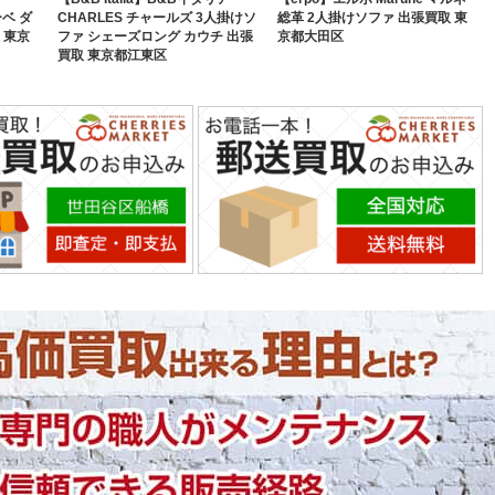
ーベ ダ
CHARLES チャールズ 3人掛けソ
総革 2人掛けソファ 出張買取 東
 東京
ファ シェーズロング カウチ 出張
京都大田区
買取 東京都江東区