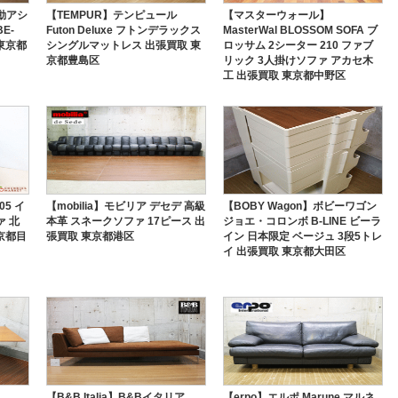
動アシ
【TEMPUR】テンピュール
【マスターウォール】
E-
Futon Deluxe フトンデラックス
MasterWal BLOSSOM SOFA ブ
 東京都
シングルマットレス 出張買取 東
ロッサム 2シーター 210 ファブ
京都豊島区
リック 3人掛けソファ アカセ木
工 出張買取 東京都中野区
05 イ
【mobilia】モビリア デセデ 高級
【BOBY Wagon】ボビーワゴン
ァ 北
本革 スネークソファ 17ピース 出
ジョエ・コロンボ B-LINE ビーラ
京都目
張買取 東京都港区
イン 日本限定 ベージュ 3段5トレ
イ 出張買取 東京都大田区
【B&B Italia】B&Bイタリア
【erpo】エルポ Marune マルネ