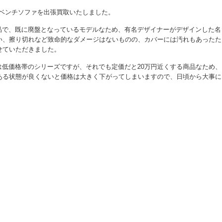
けベンチソファを出張買取いたしました。
ーズの商品で、既に廃盤となっているモデルなため、有名デザイナーがデザインした名
い、擦り切れなど致命的なダメージはないものの、カバーには汚れもあったた
せていただきました。
品の中では低価格帯のシリーズですが、それでも定価だと20万円近くする商品なため、
ある状態が良くないと価格は大きく下がってしまいますので、日頃から大事に