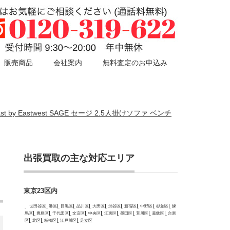
販売商品
会社案内
無料査定のお申込み
t by Eastwest SAGE セージ 2.5人掛けソファ ベンチ
出張買取の主な対応エリア
東京23区内
世田谷区
港区
目黒区
品川区
大田区
渋谷区
新宿区
中野区
杉並区
練
馬区
豊島区
千代田区
文京区
中央区
江東区
墨田区
荒川区
葛飾区
台東
区
北区
板橋区
江戸川区
足立区