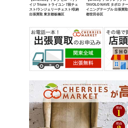
イジ Triune トライユン 7段チェ
TAVOLO NAVE タボロ ナ
スト/ランジェリーチェスト/収納
イニングテーブル 出張買取
出張買取 東京都板橋区
都世田谷区