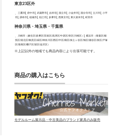
東京23区外
三鷹市
府中市
武蔵野市
吉祥寺
国立市
小金井市
国分寺市
立川市
小平
市
調布市
稲城市
狛江市
多摩市
西東京市
東久留米市
町田市
神奈川県・埼玉県・千葉県
川崎市（麻生区/多摩区/宮前区/高津区/中原区/幸区/川崎区）
横浜市（青葉区/都
筑区/港北区/鶴見区/緑区/神奈川区/西区/中区/南区/保土ヶ谷区/旭区/瀬谷区/泉区/戸塚
区/港南区/磯子区/栄区/金沢区）
※上記以外の地域でも商品内容により出張可能です。
商品の購入はこちら
モデルルーム展示品・中古美品のブランド家具のみ販売