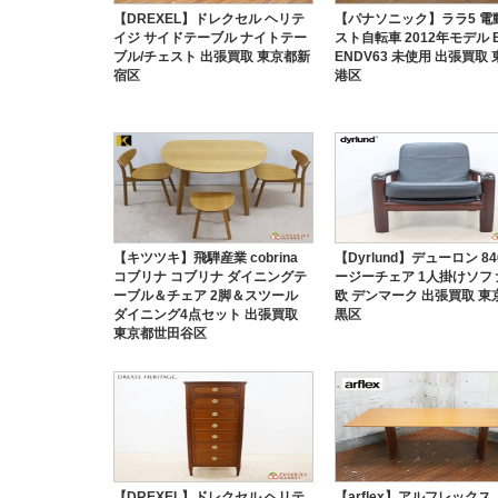
【DREXEL】ドレクセル ヘリテ
【パナソニック】ララ5 電
イジ サイドテーブル ナイトテー
スト自転車 2012年モデル B
ブル/チェスト 出張買取 東京都新
ENDV63 未使用 出張買取
宿区
港区
【キツツキ】飛騨産業 cobrina
【Dyrlund】デューロン 84
コブリナ コブリナ ダイニングテ
ージーチェア 1人掛けソフ
ーブル＆チェア 2脚＆スツール
欧 デンマーク 出張買取 東
ダイニング4点セット 出張買取
黒区
東京都世田谷区
【DREXEL】ドレクセル ヘリテ
【arflex】アルフレックス