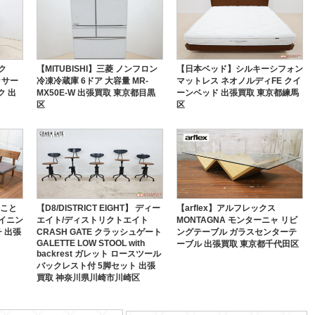
ク
【MITUBISHI】三菱 ノンフロン
【日本ベッド】シルキーシフォン
ッサー
冷凍冷蔵庫 6ドア 大容量 MR-
マットレス ネオノルディFE クイ
ク 出
MX50E-W 出張買取 東京都目黒
ーンベッド 出張買取 東京都練馬
区
区
のこと
【D8/DISTRICT EIGHT】 ディー
【arflex】アルフレックス
ダイニン
エイト/ディストリクトエイト
MONTAGNA モンターニャ リビ
 出張
CRASH GATE クラッシュゲート
ングテーブル ガラスセンターテ
GALETTE LOW STOOL with
ーブル 出張買取 東京都千代田区
backrest ガレット ロースツール
バックレスト付 5脚セット 出張
買取 神奈川県川崎市川崎区