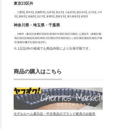
東京23区外
三鷹市
府中市
武蔵野市
吉祥寺
国立市
小金井市
国分寺市
立川市
小平
市
調布市
稲城市
狛江市
多摩市
西東京市
東久留米市
町田市
神奈川県・埼玉県・千葉県
川崎市（麻生区/多摩区/宮前区/高津区/中原区/幸区/川崎区）
横浜市（青葉区/都
筑区/港北区/鶴見区/緑区/神奈川区/西区/中区/南区/保土ヶ谷区/旭区/瀬谷区/泉区/戸塚
区/港南区/磯子区/栄区/金沢区）
※上記以外の地域でも商品内容により出張可能です。
商品の購入はこちら
モデルルーム展示品・中古美品のブランド家具のみ販売