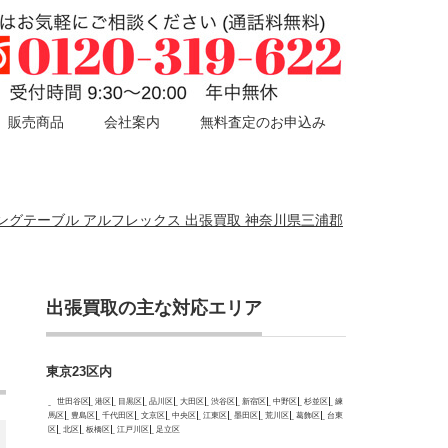
販売商品
会社案内
無料査定のお申込み
 ダイニングテーブル アルフレックス 出張買取 神奈川県三浦郡
出張買取の主な対応エリア
東京23区内
世田谷区
港区
目黒区
品川区
大田区
渋谷区
新宿区
中野区
杉並区
練
馬区
豊島区
千代田区
文京区
中央区
江東区
墨田区
荒川区
葛飾区
台東
区
北区
板橋区
江戸川区
足立区