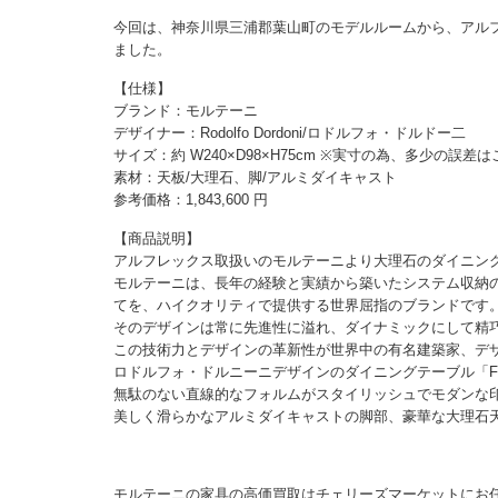
今回は、神奈川県三浦郡葉山町のモデルルームから、アル
ました。
【仕様】
ブランド：モルテーニ
デザイナー：Rodolfo Dordoni/ロドルフォ・ドルドー二
サイズ：約 W240×D98×H75cm ※実寸の為、多少の誤
素材：天板/大理石、脚/アルミダイキャスト
参考価格：1,843,600 円
【商品説明】
アルフレックス取扱いのモルテーニより大理石のダイニン
モルテーニは、長年の経験と実績から築いたシステム収納
てを、ハイクオリティで提供する世界屈指のブランドです
そのデザインは常に先進性に溢れ、ダイナミックにして精
この技術力とデザインの革新性が世界中の有名建築家、デ
ロドルフォ・ドルニーニデザインのダイニングテーブル「FIL
無駄のない直線的なフォルムがスタイリッシュでモダンな
美しく滑らかなアルミダイキャストの脚部、豪華な大理石
モルテーニの家具の高価買取はチェリーズマーケットにお