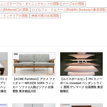
イニングテーブル・ダイニングセットの買取
テーブルの買取
(Molteni&C)の買取
ロドルフォ・ドルドーニ(Rodolfo Dordoni)の家具買取
・インテリアの買取
神奈川県の出張買取
73 イ
【ACME Furniture】アクメ ファ
【ルイスポールセン】PH スノー
スプリ
ニチャー WICKER SOFA ウィッ
ボール snowball ペンダントライ
ルベッ
カー ソファ 2人掛けソファ 出張
ト 照明 デンマーク 出張買取 東京
市麻生
買取 東京都品川区
都港区