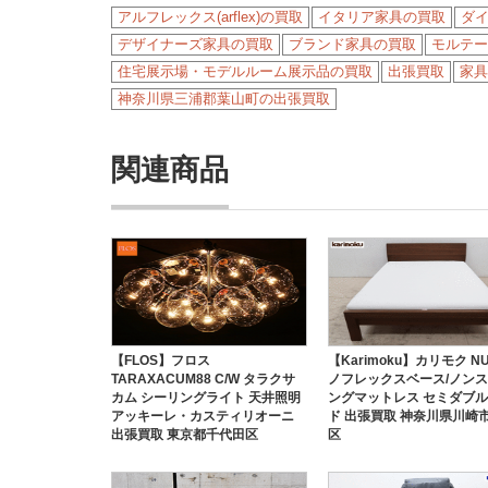
アルフレックス(arflex)の買取
イタリア家具の買取
ダ
デザイナーズ家具の買取
ブランド家具の買取
モルテーニ
住宅展示場・モデルルーム展示品の買取
出張買取
家具
神奈川県三浦郡葉山町の出張買取
関連商品
【FLOS】フロス
【Karimoku】カリモク NU
TARAXACUM88 C/W タラクサ
ノフレックスベース/ノン
カム シーリングライト 天井照明
ングマットレス セミダブ
アッキーレ・カスティリオーニ
ド 出張買取 神奈川県川崎
出張買取 東京都千代田区
区