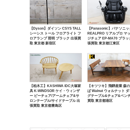
【Dyson】ダイソン CSYS TALL
【Panasonic】パナソニッ
シーシス トール フロアライト フ
REALPRO リアルプロ マ
ロアランプ 照明 ブラック 出張買
ジチェア EP-MA70 ブラッ
取 東京都 新宿区
張買取 東京都江東区
【柏木工】KASHIWA IDC大塚家
【キツツキ】飛騨産業 森
具 K-WINDSOR ケイ・ウィンザ
ば Walnut ウォルナット 
ー ビーチェア/アームチェア&サ
グテーブル&チェア&ベンチ
ロンテーブル/サイドテーブル 出
買取 東京都港区
張買取 東京都豊島区