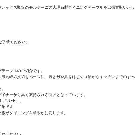
フレックス取扱のモルテーニの大理石製ダイニングテーブルを出張買取いたし
差はご了承ください。
グテーブルのご紹介です。
の最高峰の技術をベースに、置き形家具をはじめ収納からキッチンまでのすべ
。
巧。
ザイナーから高く支持される所以となっています。
IGREE」。
印象です。
天板がダイニングを華やかに彩ります。
任せください。