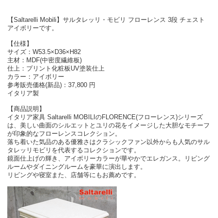
【Saltarelli Mobili】サルタレッリ・モビリ フローレンス 3段 チェスト
アイボリーです。
【仕様】
サイズ：W53.5×D36×H82
主材：MDF(中密度繊維板)
仕上：プリント化粧板UV塗装仕上
カラー：アイボリー
参考販売価格(新品)：37,800 円
イタリア製
【商品説明】
イタリア家具 Saltarelli MOBILIのFLORENCE(フローレンス)シリーズ
は、美しい曲面のシルエットとユリの花をイメージした大胆なモチーフ
が印象的なフローレンスコレクション。
落ち着いた気品のある優雅さはクラシックファン以外からも人気のサル
タレッリモビリを代表するコレクションです。
鏡面仕上げの輝き、アイボリーカラーが華やかでエレガンス。リビング
ルームやダイニングルームを豪華に演出します。
リビングや寝室また、店舗等にもお薦めです。