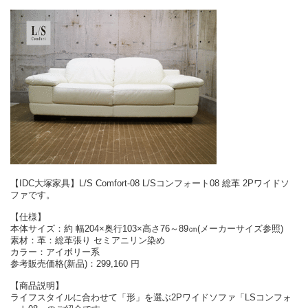
【IDC大塚家具】L/S Comfort-08 L/Sコンフォート08 総革 2Pワイドソ
ファです。
【仕様】
本体サイズ：約 幅204×奥行103×高さ76～89㎝(メーカーサイズ参照)
素材：革：総革張り セミアニリン染め
カラー：アイボリー系
参考販売価格(新品)：299,160 円
【商品説明】
ライフスタイルに合わせて「形」を選ぶ2Pワイドソファ「LSコンフォ