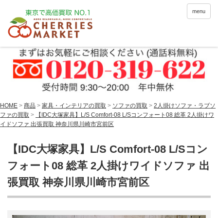
menu
HOME
>
商品
>
家具・インテリアの買取
>
ソファの買取
>
2人掛けソファ・ラブソ
ファの買取
>
【IDC大塚家具】L/S Comfort-08 L/Sコンフォート08 総革 2人掛けワ
イドソファ 出張買取 神奈川県川崎市宮前区
【IDC大塚家具】L/S Comfort-08 L/Sコン
フォート08 総革 2人掛けワイドソファ 出
張買取 神奈川県川崎市宮前区