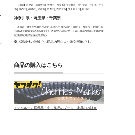
三鷹市
府中市
武蔵野市
吉祥寺
国立市
小金井市
国分寺市
立川市
小平
市
調布市
稲城市
狛江市
多摩市
西東京市
東久留米市
町田市
見
神奈川県・埼玉県・千葉県
川崎市（麻生区/多摩区/宮前区/高津区/中原区/幸区/川崎区）
横浜市（青葉区/都
筑区/港北区/鶴見区/緑区/神奈川区/西区/中区/南区/保土ヶ谷区/旭区/瀬谷区/泉区/戸塚
区/港南区/磯子区/栄区/金沢区）
※上記以外の地域でも商品内容により出張可能です。
を
商品の購入はこちら
モデルルーム展示品・中古美品のブランド家具のみ販売