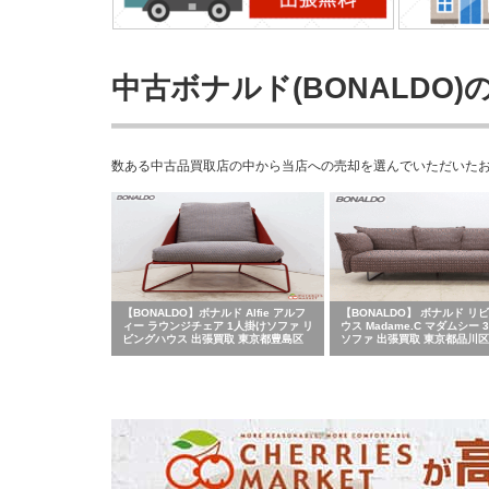
中古ボナルド(BONALDO)
数ある中古品買取店の中から当店への売却を選んでいただいたお客
【BONALDO】ボナルド Alfie アルフ
【BONALDO】 ボナルド リ
ィー ラウンジチェア 1人掛けソファ リ
ウス Madame.C マダムシー 
ビングハウス 出張買取 東京都豊島区
ソファ 出張買取 東京都品川区