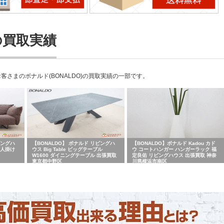
の買取実績
さまのボナルド(BONALDO)の買取実績の一部です。
ビングハ
【BONALDO】 ボナルド リビングハ
【BONALDO】ボナルド Kadou カド
3人掛け
ウス Big Table ビッグテーブル
ウ コートハンガー ハンガーラック 福
W1600 ダイニングテーブル 出張買取
定良佑 リビングハウス 出張買取 神奈
東京都中野区
川県横浜市南区