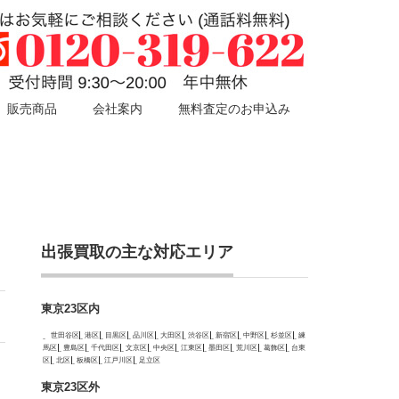
販売商品
会社案内
無料査定のお申込み
出張買取の主な対応エリア
東京23区内
世田谷区
港区
目黒区
品川区
大田区
渋谷区
新宿区
中野区
杉並区
練
馬区
豊島区
千代田区
文京区
中央区
江東区
墨田区
荒川区
葛飾区
台東
区
北区
板橋区
江戸川区
足立区
東京23区外