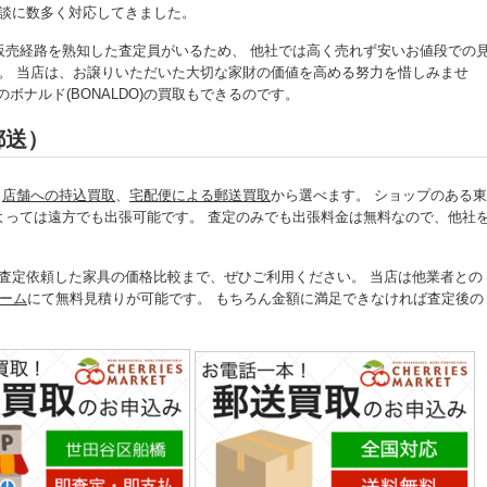
ご相談に数多く対応してきました。
販売経路を熟知した査定員がいるため、 他社では高く売れず安いお値段での
です。 当店は、お譲りいただいた大切な家財の価値を高める努力を惜しみませ
ボナルド(BONALDO)の買取もできるのです。
郵送）
、
店舗への持込買取
、
宅配便による郵送買取
から選べます。 ショップのある東
よっては遠方でも出張可能です。 査定のみでも出張料金は無料なので、他社
社に査定依頼した家具の価格比較まで、ぜひご利用ください。 当店は他業者との
ーム
にて無料見積りが可能です。 もちろん金額に満足できなければ査定後の