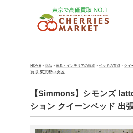
HOME
>
商品
>
家具・インテリアの買取
>
ベッドの買取
>
クイ
買取 東京都中央区
【Simmons】シモンズ la
ション クイーンベッド 出