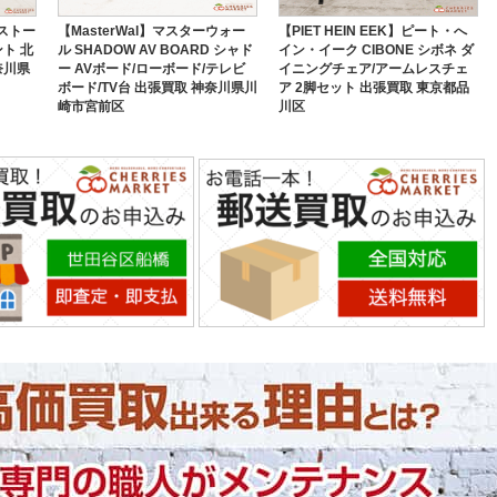
薪ストー
【MasterWal】マスターウォー
【PIET HEIN EEK】ピート・へ
ト 北
ル SHADOW AV BOARD シャド
イン・イーク CIBONE シボネ ダ
奈川県
ー AVボード/ローボード/テレビ
イニングチェア/アームレスチェ
ボード/TV台 出張買取 神奈川県川
ア 2脚セット 出張買取 東京都品
崎市宮前区
川区