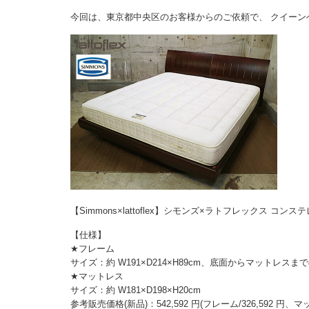
今回は、東京都中央区のお客様からのご依頼で、 クイーン
【Simmons×lattoflex】シモンズ×ラトフレックス コ
【仕様】
★フレーム
サイズ：約 W191×D214×H89cm、底面からマットレスまで
★マットレス
サイズ：約 W181×D198×H20cm
参考販売価格(新品)：542,592 円(フレーム/326,592 円、マット