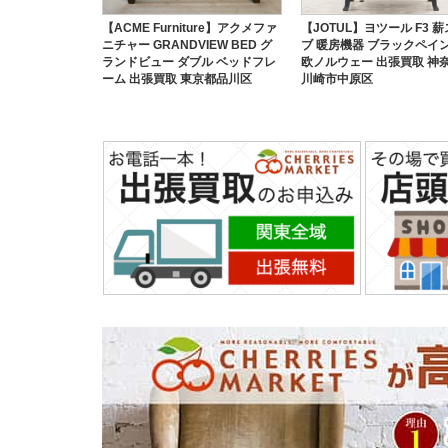
【ACME Furniture】アクメファ
【JOTUL】ヨツール F3 
ニチャー GRANDVIEW BED グ
ブ 暖房機器 ブラックペイン
ランドビュー ダブル ベッドフレ
欧ノルウェー 出張買取 神
ーム 出張買取 東京都品川区
川崎市中原区