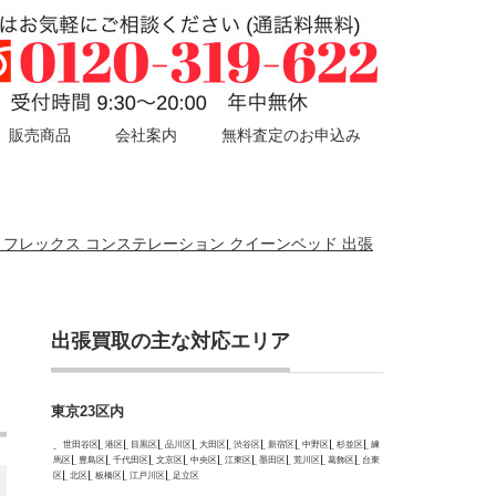
販売商品
会社案内
無料査定のお申込み
lex ラトフレックス コンステレーション クイーンベッド 出張
出張買取の主な対応エリア
東京23区内
世田谷区
港区
目黒区
品川区
大田区
渋谷区
新宿区
中野区
杉並区
練
馬区
豊島区
千代田区
文京区
中央区
江東区
墨田区
荒川区
葛飾区
台東
区
北区
板橋区
江戸川区
足立区