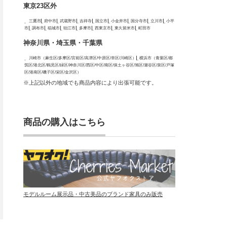
東京23区外
三鷹市
府中市
武蔵野市
吉祥寺
国立市
小金井市
国分寺市
立川市
小平
市
調布市
稲城市
狛江市
多摩市
西東京市
東久留米市
町田市
神奈川県・埼玉県・千葉県
川崎市（麻生区/多摩区/宮前区/高津区/中原区/幸区/川崎区）
横浜市（青葉区/都
筑区/港北区/鶴見区/緑区/神奈川区/西区/中区/南区/保土ヶ谷区/旭区/瀬谷区/泉区/戸塚
区/港南区/磯子区/栄区/金沢区）
※上記以外の地域でも商品内容により出張可能です。
商品の購入はこちら
モデルルーム展示品・中古美品のブランド家具のみ販売