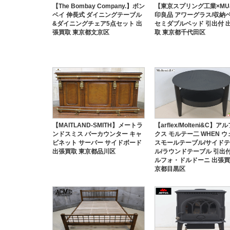
【The Bombay Company.】ボン
【東京スプリング工業×MU
ベイ 伸長式 ダイニングテーブル
印良品 アワーグラス/収納
&ダイニングチェア5点セット 出
セミダブルベッド 引出付 
張買取 東京都文京区
取 東京都千代田区
【MAITLAND-SMITH】メートラ
【arflex/Molteni&C】
ンドスミス バーカウンター キャ
クス モルテー二 WHEN ウ
ビネット サーバー サイドボード
スモールテーブル/サイド
出張買取 東京都品川区
ル/ラウンドテーブル 引出付
ルフォ・ドルドーニ 出張買
京都目黒区