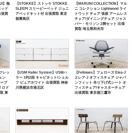
JI】無
【STOKKE】ストッケ STOKKE
【MARUNI COLLECTION】マル
ベッド
SLEEPI スリーピーベッド ジュニ
ニ コレクション Lightwood ライ
出張買
アベッドキット付 出張買取 東京
トウッド チェア 張座 アームレス
都豊島区
チェア/ダイニングチェア ジャス
パー・モリソン 2脚セット 出張
買取 埼玉県和光市
アルフレッ
【USM Haller System】USMハ
【Fellowes】フェローズ Elea-J
ェン
ラー 3列2段 キャビネット/シェル
エレア-J オフィスチェア ジャパ
テーブ
フ ピュアホワイト 出張買取 神奈
ンフィット 吊り下げ式シート オ
 ロド
川県横浜市港北区
フィスチェア/キャスターチェア
取 東
出張買取 東京都三鷹市