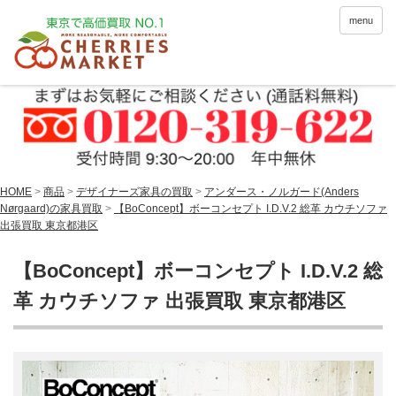
menu
HOME
>
商品
>
デザイナーズ家具の買取
>
アンダース・ノルガード(Anders
Nørgaard)の家具買取
>
【BoConcept】ボーコンセプト I.D.V.2 総革 カウチソファ
出張買取 東京都港区
【BoConcept】ボーコンセプト I.D.V.2 総
革 カウチソファ 出張買取 東京都港区