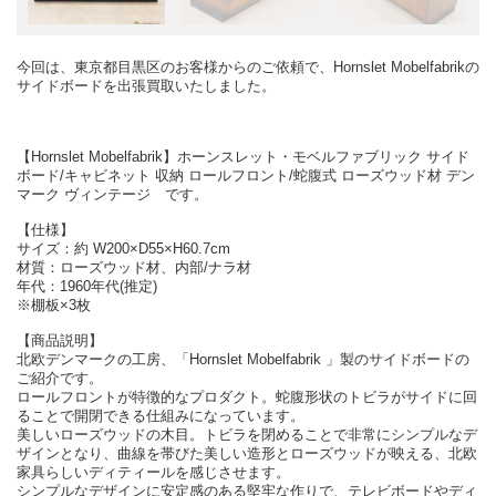
今回は、東京都目黒区のお客様からのご依頼で、Hornslet Mobelfabrikの
サイドボードを出張買取いたしました。
【Hornslet Mobelfabrik】ホーンスレット・モベルファブリック サイド
ボード/キャビネット 収納 ロールフロント/蛇腹式 ローズウッド材 デン
マーク ヴィンテージ です。
【仕様】
サイズ：約 W200×D55×H60.7cm
材質：ローズウッド材、内部/ナラ材
年代：1960年代(推定)
※棚板×3枚
【商品説明】
北欧デンマークの工房、「Hornslet Mobelfabrik 」製のサイドボードの
ご紹介です。
ロールフロントが特徴的なプロダクト。蛇腹形状のトビラがサイドに回
ることで開閉できる仕組みになっています。
美しいローズウッドの木目。トビラを閉めることで非常にシンプルなデ
ザインとなり、曲線を帯びた美しい造形とローズウッドが映える、北欧
家具らしいディティールを感じさせます。
シンプルなデザインに安定感のある堅牢な作りで、テレビボードやディ