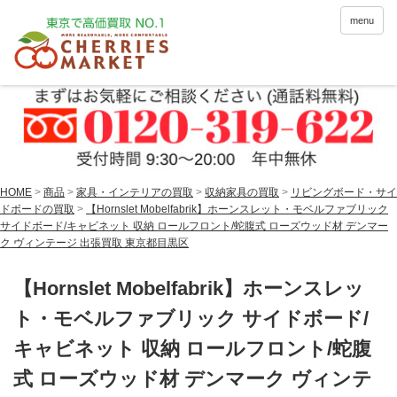
menu
HOME
>
商品
>
家具・インテリアの買取
>
収納家具の買取
>
リビングボード・サイ
ドボードの買取
>
【Hornslet Mobelfabrik】ホーンスレット・モベルファブリック
サイドボード/キャビネット 収納 ロールフロント/蛇腹式 ローズウッド材 デンマー
ク ヴィンテージ 出張買取 東京都目黒区
【Hornslet Mobelfabrik】ホーンスレッ
ト・モベルファブリック サイドボード/
キャビネット 収納 ロールフロント/蛇腹
式 ローズウッド材 デンマーク ヴィンテ