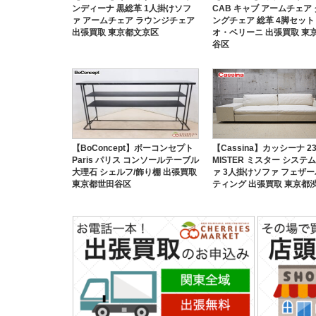
ンディーナ 黒総革 1人掛けソフ
CAB キャブ アームチェア
ァ アームチェア ラウンジチェア
ングチェア 総革 4脚セット
出張買取 東京都文京区
オ・ベリーニ 出張買取 東
谷区
【BoConcept】ボーコンセプト
【Cassina】カッシーナ 23
Paris パリス コンソールテーブル
MISTER ミスター システム
大理石 シェルフ/飾り棚 出張買取
ァ 3人掛けソファ フェザ
東京都世田谷区
ティング 出張買取 東京都