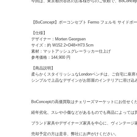
今回は、東京都渋谷区のお客様からのご依頼で、BoConc
【BoConcept】ボーコンセプト Fermo フェルモ サイ
【仕様】
デザイナー：Morten Georgsen
サイズ：約 W152.2×D48×H73.5cm
素材：マットアッシュグレーラッカー仕上げ
参考価格：144,900 円
【商品説明】
柔らかくスタイリッシュなLondonベンチは、ご自宅に座
シンプルで上品なデザインがお部屋のインテリアに溶け込
BoConceptの高価買取はチェリーズマーケットにお任せく
経年劣化、スレや小傷などがあるものでも商品によっては
ブランド家具やデザイナーズ家具を中心に、ヴィンテージ
売却予定の方は是非、弊社にお声がけください。