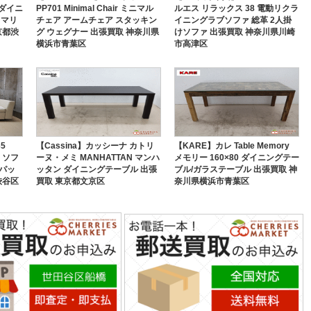
 ダイニ
PP701 Minimal Chair ミニマル
ルエス リラックス 38 電動リクラ
 マリ
チェア アームチェア スタッキン
イニングラブソファ 総革 2人掛
京都渋
グ ウェグナー 出張買取 神奈川県
けソファ 出張買取 神奈川県川崎
横浜市青葉区
市高津区
5
【Cassina】カッシーナ カトリ
【KARE】カレ Table Memory
 ソフ
ーヌ・メミ MANHATTAN マンハ
メモリー 160×80 ダイニングテー
ーパッ
ッタン ダイニングテーブル 出張
ブル/ガラステーブル 出張買取 神
渋谷区
買取 東京都文京区
奈川県横浜市青葉区