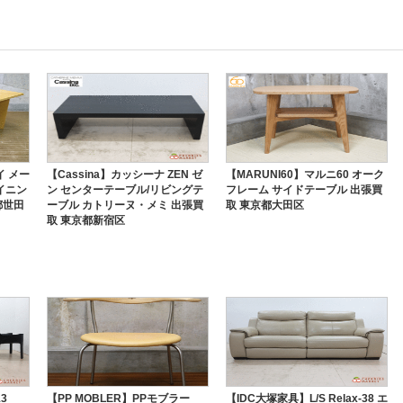
イ メー
【Cassina】カッシーナ ZEN ゼ
【MARUNI60】マルニ60 オーク
イニン
ン センターテーブル/リビングテ
フレーム サイドテーブル 出張買
都世田
ーブル カトリーヌ・メミ 出張買
取 東京都大田区
取 東京都新宿区
3
【PP MOBLER】PPモブラー
【IDC大塚家具】L/S Relax-38 エ