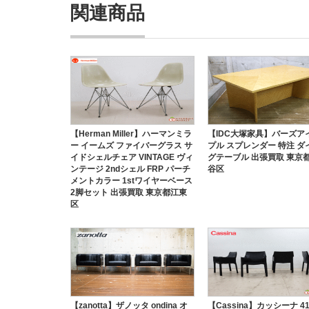
関連商品
【Herman Miller】ハーマンミラ
【IDC大塚家具】バーズア
ー イームズ ファイバーグラス サ
プル スプレンダー 特注 ダ
イドシェルチェア VINTAGE ヴィ
グテーブル 出張買取 東京
ンテージ 2ndシェル FRP パーチ
谷区
メントカラー 1stワイヤーベース
2脚セット 出張買取 東京都江東
区
【zanotta】ザノッタ ondina オ
【Cassina】カッシーナ 41