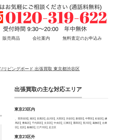
販売商品
会社案内
無料査定のお申込み
ボード/リビングボード 出張買取 東京都渋谷区
出張買取の主な対応エリア
東京23区内
世田谷区
港区
目黒区
品川区
大田区
渋谷区
新宿区
中野区
杉並区
練
馬区
豊島区
千代田区
文京区
中央区
江東区
墨田区
荒川区
葛飾区
台東
区
北区
板橋区
江戸川区
足立区
東京23区外