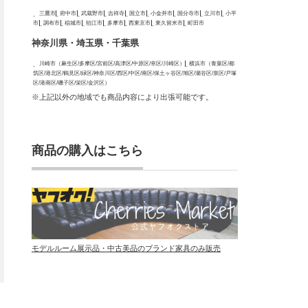
三鷹市
府中市
武蔵野市
吉祥寺
国立市
小金井市
国分寺市
立川市
小平
市
調布市
稲城市
狛江市
多摩市
西東京市
東久留米市
町田市
神奈川県・埼玉県・千葉県
川崎市（麻生区/多摩区/宮前区/高津区/中原区/幸区/川崎区）
横浜市（青葉区/都
筑区/港北区/鶴見区/緑区/神奈川区/西区/中区/南区/保土ヶ谷区/旭区/瀬谷区/泉区/戸塚
区/港南区/磯子区/栄区/金沢区）
※上記以外の地域でも商品内容により出張可能です。
商品の購入はこちら
モデルルーム展示品・中古美品のブランド家具のみ販売