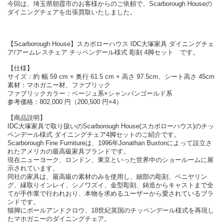
今回は、埼玉県朝霞市のお客様からのご依頼で、Scarborough Houseの
ダイニングチェアを出張買取いたしました。
【Scarborough House】スカボローハウス IDC大塚家具 ダイニングチェ
ア/アームレスチェア チッペンデール様式 彫刻 4脚セット です。
【仕様】
サイズ：約 幅 59 cm × 奥行 61.5 cm × 高さ 97.5cm、シート高さ 45cm
素材：マホガニー材、ファブリック
ファブリックカラー：ベージュ系×シャンパンゴールド系
参考価格：802,000 円（200,500 円×4）
【商品説明】
IDC大塚家具で取り扱いのScarborough House(スカボローハウス)のチッ
ペンデール様式 ダイニングチェア4脚セットのご紹介です。
Scarborough Fine Furnitureは、1996年Jonathan Buxtonによって設立さ
れたアメリカの最高級家具ブランドです。
現在ニューヨーク、ロンドン、東京といった世界中のショールームに展
示されています。
同社の家具は、最高級の素材のみを使用し、細部の彫刻、ベニヤリン
グ、縁取りインレイ、シノワズイ、金型彫刻、鋳造からキャストまで全
てが手作業で行われおり、本物を求めるユーザーから愛されているブラ
ンドです。
猫脚にボールアンドクロウ、18世紀英国のチッペンデール様式を再現し
たマホガニーのダイニングチェア。