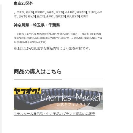
東京23区外
三鷹市
府中市
武蔵野市
吉祥寺
国立市
小金井市
国分寺市
立川市
小平
市
調布市
稲城市
狛江市
多摩市
西東京市
東久留米市
町田市
神奈川県・埼玉県・千葉県
川崎市（麻生区/多摩区/宮前区/高津区/中原区/幸区/川崎区）
横浜市（青葉区/都
筑区/港北区/鶴見区/緑区/神奈川区/西区/中区/南区/保土ヶ谷区/旭区/瀬谷区/泉区/戸塚
区/港南区/磯子区/栄区/金沢区）
※上記以外の地域でも商品内容により出張可能です。
商品の購入はこちら
モデルルーム展示品・中古美品のブランド家具のみ販売