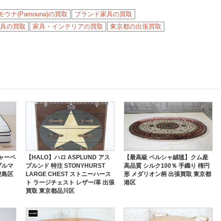
モウナ(Pamouna)の買取
ブランド家具の買取
具の買取
家具・インテリアの買取
東京都の出張買取
チャーペ
【HALO】ハロ ASPLUND アス
【最高級 ペルシャ絨毯】クム産
ブルマ
プルンド 特注 STONYHURST
高品質 シルク100％ 手織り 楕円
豊島区
LARGE CHEST ストニーハース
形 メダリオン柄 出張買取 東京都
ト ラージチェスト レザー/革 出張
港区
買取 東京都品川区