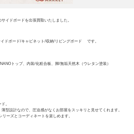
のサイドボードを出張買取いたしました。
600 サイドボード/キャビネット/収納/リビングボード です。
t NANOトップ、内装/化粧合板、脚/無垢天然木（ウレタン塗装）
ード。
、薄型設計なので、圧迫感がなくお部屋をスッキリと見せてくれます。
るシリーズとコーディネートを楽しめます。