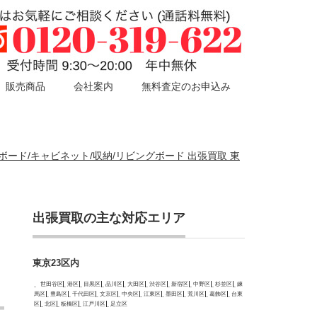
販売商品
会社案内
無料査定のお申込み
サイドボード/キャビネット/収納/リビングボード 出張買取 東
出張買取の主な対応エリア
東京23区内
世田谷区
港区
目黒区
品川区
大田区
渋谷区
新宿区
中野区
杉並区
練
馬区
豊島区
千代田区
文京区
中央区
江東区
墨田区
荒川区
葛飾区
台東
区
北区
板橋区
江戸川区
足立区