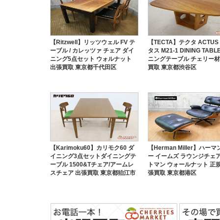
【Ritzwell】リッツウェル FV テ
【TECTA】テクタ ACTUS
ーブル / カレッツァ チェア ダイ
タス M21-1 DINING TABL
ニング5点セット ウォルナット
ニングテーブル チェリー材
出張買取 東京都千代田区
買取 東京都渋谷区
【Karimoku60】カリモク60 ダ
【Herman Miller】ハー
イニング3点セットダイニングテ
ー イームズ ラウンジチェア
ーブル 1500&Tチェア/アームレ
トマン ウォールナット 正規
スチェア 出張買取 東京都狛江市
張買取 東京都港区