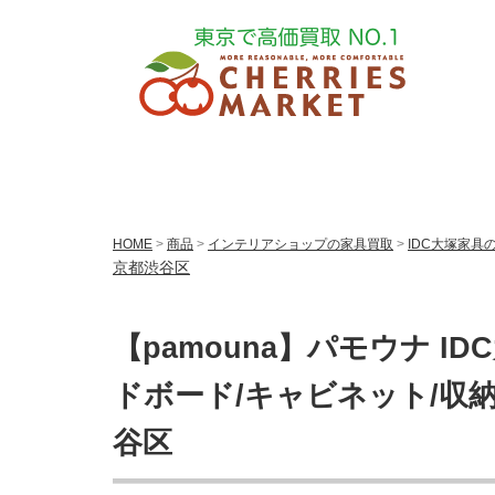
HOME
>
商品
>
インテリアショップの家具買取
>
IDC大塚家具
京都渋谷区
【pamouna】パモウナ ID
ドボード/キャビネット/収納
谷区