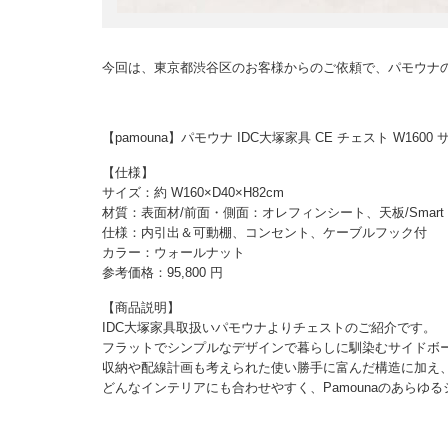
今回は、東京都渋谷区のお客様からのご依頼で、パモウナ
【pamouna】パモウナ IDC大塚家具 CE チェスト W1
【仕様】
サイズ：約 W160×D40×H82cm
材質：表面材/前面・側面：オレフィンシート、天板/Smar
仕様：内引出＆可動棚、コンセント、ケーブルフック付
カラー：ウォールナット
参考価格：95,800 円
【商品説明】
IDC大塚家具取扱いパモウナよりチェストのご紹介です。
フラットでシンプルなデザインで暮らしに馴染むサイドボ
収納や配線計画も考えられた使い勝手に富んだ構造に加え
どんなインテリアにも合わせやすく、Pamounaのあらゆ