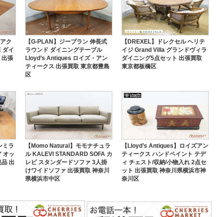
 アク
【G-PLAN】ジープラン 伸長式
【DREXEL】ドレクセル ヘリテ
E ダイ
ラウンド ダイニングテーブル
イジ Grand Villa グランドヴィラ
 出張
Lloyd’s Antiques ロイズ・アン
ダイニング5点セット 出張買取
ティークス 出張買取 東京都豊島
東京都板橋区
区
マンミラ
【Momo Natural】モモナチュラ
【Lloyd’s Antiques】ロイズアン
 オッ
ル KALEVI STANDARD SOFA カ
ティークス ハンドペイント テデ
品 出
レビ スタンダードソファ 3人掛
ィ チェスト/収納/小物入れ 2点セ
けワイドソファ 出張買取 神奈川
ット 出張買取 神奈川県横浜市神
県横浜市中区
奈川区