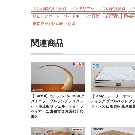
IDC大塚家具の買取
インテリアショップの家具買取
パ
リビングボード・サイドボードの買取
出張買取
収納家
東京都渋谷区の出張買取
関連商品
【Kartell】カルテル TAJ MINI タ
【Sealy】シーリー ポス
ジミニ テーブルランプ デスクラ
ディック ダブルベッド ダ
イト 卓上照明 フェルーチョ・ラ
ットレス 出張買取 東京都
ヴィアーニ 出張買取 東京都千代
田区