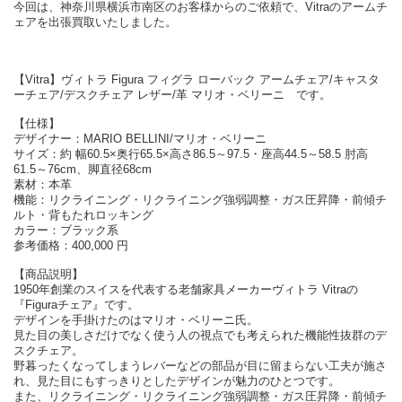
今回は、神奈川県横浜市南区のお客様からのご依頼で、Vitraのアームチ
ェアを出張買取いたしました。
【Vitra】ヴィトラ Figura フィグラ ローバック アームチェア/キャスタ
ーチェア/デスクチェア レザー/革 マリオ・ベリーニ です。
【仕様】
デザイナー：MARIO BELLINI/マリオ・ベリーニ
サイズ：約 幅60.5×奥行65.5×高さ86.5～97.5・座高44.5～58.5 肘高
61.5～76cm、脚直径68cm
素材：本革
機能：リクライニング・リクライニング強弱調整・ガス圧昇降・前傾チ
ルト・背もたれロッキング
カラー：ブラック系
参考価格：400,000 円
【商品説明】
1950年創業のスイスを代表する老舗家具メーカーヴィトラ Vitraの
『Figuraチェア』です。
デザインを手掛けたのはマリオ・ベリーニ氏。
見た目の美しさだけでなく使う人の視点でも考えられた機能性抜群のデ
スクチェア。
野暮ったくなってしまうレバーなどの部品が目に留まらない工夫が施さ
れ、見た目にもすっきりとしたデザインが魅力のひとつです。
また、リクライニング・リクライニング強弱調整・ガス圧昇降・前傾チ