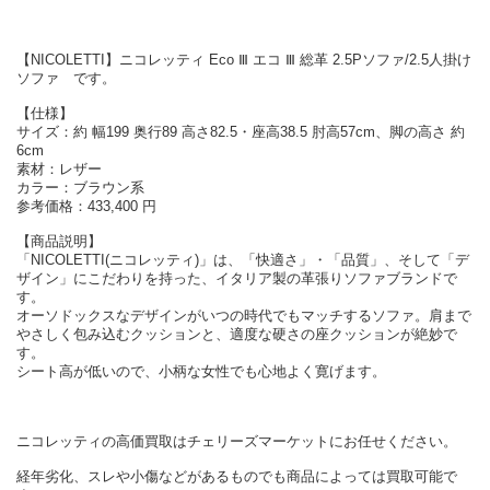
【NICOLETTI】ニコレッティ Eco Ⅲ エコ Ⅲ 総革 2.5Pソファ/2.5人掛け
ソファ です。
【仕様】
サイズ：約 幅199 奥行89 高さ82.5・座高38.5 肘高57cm、脚の高さ 約
6cm
素材：レザー
カラー：ブラウン系
参考価格：433,400 円
【商品説明】
「NICOLETTI(ニコレッティ)」は、「快適さ」・「品質」、そして「デ
ザイン」にこだわりを持った、イタリア製の革張りソファブランドで
す。
オーソドックスなデザインがいつの時代でもマッチするソファ。肩まで
やさしく包み込むクッションと、適度な硬さの座クッションが絶妙で
す。
シート高が低いので、小柄な女性でも心地よく寛げます。
ニコレッティの高価買取はチェリーズマーケットにお任せください。
経年劣化、スレや小傷などがあるものでも商品によっては買取可能で