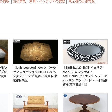
の買取
出張買取
家具・インテリアの買取
東京都の出張買取
エグゼク
【louis poulsen】ルイスポール
【B&B Italia】B&B イタリア
ダブル
セン コラージュ Collage 600 ペ
MAXALTO マクサルト
出張買
ンダントランプ 照明 出張買取 東
AMOENUS アモエヌス ソフト オ
京都目黒区
ットマン/スツール トレー付 出張
買取 東京都品川区