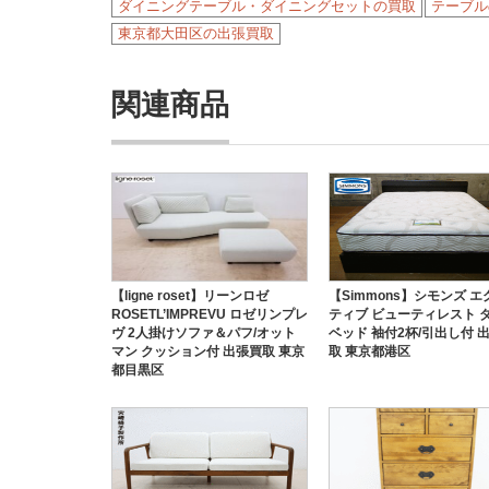
ダイニングテーブル・ダイニングセットの買取
テーブル
東京都大田区の出張買取
関連商品
【ligne roset】リーンロゼ
【Simmons】シモンズ 
ROSETL’IMPREVU ロゼリンプレ
ティブ ビューティレスト 
ヴ 2人掛けソファ＆パフ/オット
ベッド 袖付2杯/引出し付 
マン クッション付 出張買取 東京
取 東京都港区
都目黒区