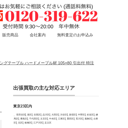
販売商品
会社案内
無料査定のお申込み
グテーブル ハードメープル材 105×80 引出付 特注
出張買取の主な対応エリア
東京23区内
世田谷区
港区
目黒区
品川区
大田区
渋谷区
新宿区
中野区
杉並区
練
馬区
豊島区
千代田区
文京区
中央区
江東区
墨田区
荒川区
葛飾区
台東
区
北区
板橋区
江戸川区
足立区