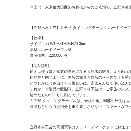
今回は、東京都大田区のお客様からのご依頼で、立野木材
【立野木材工芸】ミモザ ダイニングテーブル ハードメープル材
【仕様】
サイズ：約 W105×D80×H70.3cm
素材：ハードメープル材
参考価格：220,000 円
【商品説明】
使えば使うほど家族の景色になる天然木の家具。よく触れ
床や柱と同じように、無垢の家具も自然のペースで年を重
いつしかにじみ出てくる風合いは、家族みんなで使い込ん
それが、木製品の醍醐味。立野木材工芸は、ご家族の未来
込めたものづくりに励んでいます。
ミモザ ダイニングテーブルは、天板の角、脚部の外側は
引出しという収納部分を重く感じさせない、スマートなフ
立野木材工芸の高価買取はチェリーズマーケットにお任せ