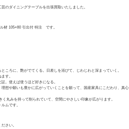
工芸のダイニングテーブルを出張買取いたしました。
 105×80 引出付 特注 です。
るところに、艶がでてくる。日差しを浴びて、じわじわと深まっていく。
ねます。
だ証。使えば使うほど好きになる。
、理想や願いも豊かに広がっていくことを願って、国産家具にこだわり、真心
大きく丸みを持って削られていて、空間にやさしい印象が広がります。
ォルムです。
ください。