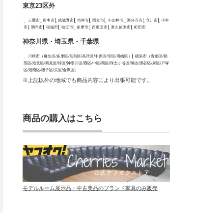
東京23区外
三鷹市
府中市
武蔵野市
吉祥寺
国立市
小金井市
国分寺市
立川市
小平
市
調布市
稲城市
狛江市
多摩市
西東京市
東久留米市
町田市
神奈川県・埼玉県・千葉県
川崎市（麻生区/多摩区/宮前区/高津区/中原区/幸区/川崎区）
横浜市（青葉区/都
筑区/港北区/鶴見区/緑区/神奈川区/西区/中区/南区/保土ヶ谷区/旭区/瀬谷区/泉区/戸塚
区/港南区/磯子区/栄区/金沢区）
※上記以外の地域でも商品内容により出張可能です。
商品の購入はこちら
モデルルーム展示品・中古美品のブランド家具のみ販売