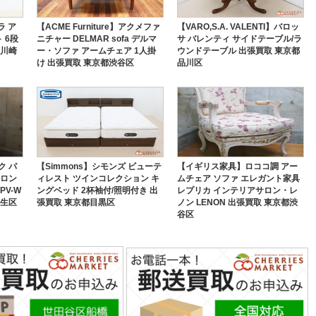
ラ ア
【ACME Furniture】アクメファ
【VARO,S.A. VALENTI】バロッ
ト 6段
ニチャー DELMAR sofa デルマ
サ バレンティ サイドテーブル/ラ
県川崎
ー・ソファ アームチェア 1人掛
ウンドテーブル 出張買取 東京都
け 出張買取 東京都渋谷区
品川区
ク パ
【Simmons】シモンズ ビューテ
【イギリス家具】ロココ調 アー
フロン
ィレスト ツインコレクション キ
ムチェア ソファ エレガント家具
PV-W
ングベッド 2杯袖付/照明付き 出
レプリカ インテリアサロン・レ
麻生区
張買取 東京都目黒区
ノン LENON 出張買取 東京都渋
谷区