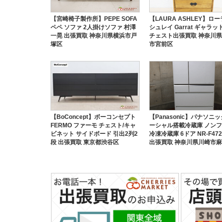
【宮崎椅子製作所】PEPE SOFA
【LAURA ASHLEY】ロー
ペペ ソファ 2人掛けソファ 村澤
シュレイ Garrat ギャラッ
一晃 出張買取 神奈川県横浜市戸
チェスト出張買取 神奈川
塚区
市宮前区
【BoConcept】ボーコンセプト
【Panasonic】パナソニッ
FERMO ファーモ チェスト/キャ
ーシャル搭載冷蔵庫 ノン
ビネット サイドボード 引出2列2
冷凍冷蔵庫 6ドア NR-F472
段 出張買取 東京都渋谷区
出張買取 神奈川県川崎市