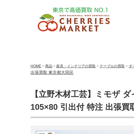
HOME
>
商品
>
家具・インテリアの買取
>
テーブルの買取
>
ダ
出張買取 東京都大田区
【立野木材工芸】ミモザ ダ
105×80 引出付 特注 出張