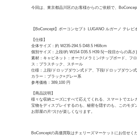
今回は、東京都品川区のお客様からのご依頼で、BoConce
【BoConcept】ボーコンセプト LUGANO ルガーノ テレ
【仕様】
全体サイズ：約 W235-294.5 D48.5 H68cm
個別サイズ：上段/約 W154 D35.5 H39.5(一段目からの高さ)cm、
素材：キャビネット：オーク/メラミン/チップボード、フロン
ス：プラスチック、スチール
仕様：上段/ドロップダウン式ドア、下段/ドロップダウン
カラー：ブラック×グレー系
参考価格：389,100 円
【商品説明】
様々な収納ニーズにすべて応えてくれる、スマートでエレガント
宝物をディスプレイするのも、秘密を隠すのも、このモダ
お部屋の片づけが楽しくなります。
BoConceptの高価買取はチェリーズマーケットにお任せく