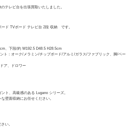
ptのテレビ台を出張買取いたしました。
ビボード TVボード テレビ台 2段 収納 です。
下段/約 W192.5 D48.5 H28.5cm
ト：オーク/メラミン/チップボード/アルミ/ガラス/ファブリック、脚/ベー
式ドア、ドロワー
、高級感のある Lugano シリーズ。
ンな壁面収納にお任せください。
ださい。