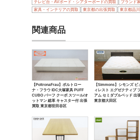
テレビ台・AVボード・シアターボードの買取
ブランド
家具・インテリアの買取
東京都の出張買取
東京都品川
関連商品
【PoltronaFrau】ポルトロー
【Simmons】シモンズ 
ナ・フラウ IDC大塚家具 PUFF
ィレスト エグゼクティブ 
CUBO パーフ クーボ スツール/オ
アム セミダブルベッド 出
ットマン 総革 キャスター付 出張
東京都大田区
買取 東京都世田谷区