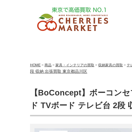
HOME
>
商品
>
家具・インテリアの買取
>
収納家具の買取
>
テ
段 収納 出張買取 東京都品川区
【BoConcept】ボーコン
ド TVボード テレビ台 2段