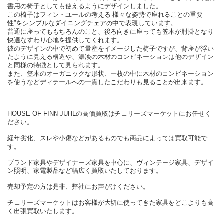
書用の椅子としても使えるようにデザインしました。
この椅子はフィン・ユールの考える”様々な姿勢で座れることの重要
性”をシンプルなダイニングチェアの中で表現しています。
普通に座ってももちろんのこと、後ろ向きに座っても笠木が肘掛となり
快適なすわり心地を提供してくれます。
彼のデザインの中で初めて量産をイメージした椅子ですが、背座が浮い
たように見える構造や、濃淡の木材のコンビネーションは他のデザイン
と同様の特徴として見られます。
また、笠木のオーガニックな形状、一枚の中に木材のコンビネーション
を使うなどディテールへの一貫したこだわりも見ることが出来ます。
HOUSE OF FINN JUHLの高価買取はチェリーズマーケットにお任せく
ださい。
経年劣化、スレや小傷などがあるものでも商品によっては買取可能で
す。
ブランド家具やデザイナーズ家具を中心に、ヴィンテージ家具、デザイ
ン照明、家電製品など幅広く買取いたしております。
売却予定の方は是非、弊社にお声がけください。
チェリーズマーケットはお客様が大切に使ってきた家具をどこよりも高
く出張買取いたします。