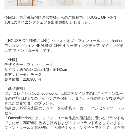
今回は、東京都新宿区のお客様からのご依頼で、HOUSE OF FINN
JUHLのダイニングチェアを出張買取いたしました。
【HOUSE OF FINN JUHL】ハウス・オブ・フィンユール onecollection
ワンコレクション READING CHAIR リーディングチェア ダイニングチ
ェア フィン・ユール です。
【仕様】
デザイナー：フィン・ユール
サイズ：約 W51xD58xH73・SH42cm
素材：ビーチ、チーク
参考価格：218,900 円
【商品説明】
ワン コレクション/Onecollectionは北欧デザイン界の巨匠・フィンユー
ルの作品ほぼ全てのライセンスを保有し、また、今後の新たな復刻を許
された世界で唯一のブランド。
前身は、1990年創業のデンマークの家具メーカー・ハンセン＆ソーレン
セン。
「Onecollection」は、フィン・ユール作品の復刻品に用いるブランド名
でしたが、2007年に改名し社名およびメインブランド名としています。
フィン・ユールは1953年にこの椅子をダイニングチェアとして、また読