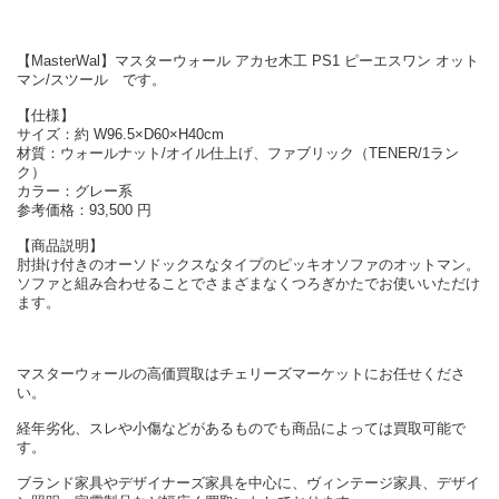
【MasterWal】マスターウォール アカセ木工 PS1 ピーエスワン オット
マン/スツール です。
【仕様】
サイズ：約 W96.5×D60×H40cm
材質：ウォールナット/オイル仕上げ、ファブリック（TENER/1ラン
ク）
カラー：グレー系
参考価格：93,500 円
【商品説明】
肘掛け付きのオーソドックスなタイプのピッキオソファのオットマン。
ソファと組み合わせることでさまざまなくつろぎかたでお使いいただけ
ます。
マスターウォールの高価買取はチェリーズマーケットにお任せくださ
い。
経年劣化、スレや小傷などがあるものでも商品によっては買取可能で
す。
ブランド家具やデザイナーズ家具を中心に、ヴィンテージ家具、デザイ