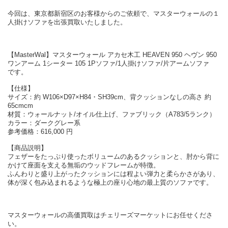
今回は、東京都新宿区のお客様からのご依頼で、マスターウォールの１
人掛けソファを出張買取いたしました。
【MasterWal】マスターウォール アカセ木工 HEAVEN 950 ヘヴン 950
ワンアーム 1シーター 105 1Pソファ/1人掛けソファ/片アームソファ
です。
【仕様】
サイズ：約 W106×D97×H84・SH39cm、背クッションなしの高さ 約
65cmcm
材質：ウォールナット/オイル仕上げ、ファブリック（A783/5ランク）
カラー：ダークグレー系
参考価格：616,000 円
【商品説明】
フェザーをたっぷり使ったボリュームのあるクッションと、肘から背に
かけて座面を支える無垢のウッドフレームが特徴。
ふんわりと盛り上がったクッションには程よい弾力と柔らかさがあり、
体が深く包み込まれるような極上の座り心地の最上質のソファです。
マスターウォールの高価買取はチェリーズマーケットにお任せくださ
い。