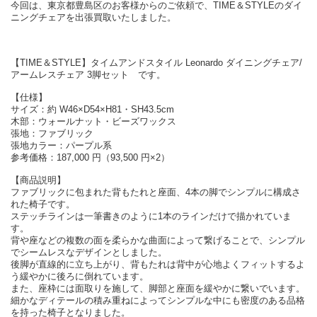
今回は、東京都豊島区のお客様からのご依頼で、TIME＆STYLEのダイ
ニングチェアを出張買取いたしました。
【TIME＆STYLE】タイムアンドスタイル Leonardo ダイニングチェア/
アームレスチェア 3脚セット です。
【仕様】
サイズ：約 W46×D54×H81・SH43.5cm
木部：ウォールナット・ビーズワックス
張地：ファブリック
張地カラー：パープル系
参考価格：187,000 円（93,500 円×2）
【商品説明】
ファブリックに包まれた背もたれと座面、4本の脚でシンプルに構成さ
れた椅子です。
ステッチラインは一筆書きのように1本のラインだけで描かれていま
す。
背や座などの複数の面を柔らかな曲面によって繋げることで、シンプル
でシームレスなデザインとしました。
後脚が直線的に立ち上がり、背もたれは背中が心地よくフィットするよ
う緩やかに後ろに倒れています。
また、座枠には面取りを施して、脚部と座面を緩やかに繋いでいます。
細かなディテールの積み重ねによってシンプルな中にも密度のある品格
を持った椅子となりました。