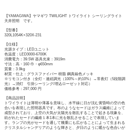
【YAMAGIWA】ヤマギワ TWILIGHT トワイライト シーリングライト
天井照明 です。
【型番】
320L1054K+320X-231
【仕様】
光源タイプ：LEDユニット
色温度：LED3000-6700K
消費電力：39.5W 器具光束：3919m
寸法：高・160 巾・φ650mm
質量：3.9kg
材質・仕上：グラスファイバー 樹脂 鋼真鍮色メッキ
※リモコン付き（全灯・連続調光（100%～約10%）→常夜灯（5段階調
光）→消灯 引掛シーリング/埋込ローゼット対応）
価格参考：297,000 円
【商品説明】
トワイライトは薄明や薄暮を意味し、水平線に日が沈む黄昏時の空の色
合いを表現した照明器具です。布のようなセードはガラス繊維によって
成型されており、上空の大気が太陽光を散乱することで起きる現象を、
紡がれたセードの繊維１本1本に光を散乱させることで表現していま
す。ランプの光がセードを通して幾重にも広がることによって生まれる
クリスタルシャンデリアのような輝きと、夕日のように暖かな色合いが