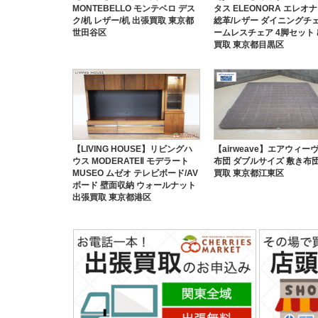
MONTEBELLO モンテベロ デス
タス ELEONORA エレオ
ク/机 レザー/机 出張買取 東京都
総革/レザー ダイニングチェ
世田谷区
ームレスチェア 4脚セット
買取 東京都目黒区
【LIVING HOUSE】リビングハ
【airweave】エアウィー
ウス MODERATEⅡ モデラート
布団 ダブルサイズ 敷き布団
MUSEO ムゼオ テレビボード/AV
買取 東京都江東区
ボード 壁面収納 ウォールナット
出張買取 東京都港区