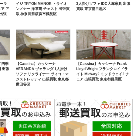
ナーラ
イジ TRYON MANOR トライオ
3人掛けソファ IDC大塚家具 出張
ア ア
ンメナー 洋箪笥 チェスト 出張買
買取 東京都目黒区
 出張
取 神奈川県横浜市鶴見区
ヴ 四季
【Cassina】カッシーナ
【Cassina】カッシーナ Frank
 出張
VERANDA ヴェランダ 1人掛け
Lloyd Wright フランクロイドラ
ソファ リクライナー ヴィコ・マ
イト Midway2 ミッドウェイ2 チ
ジストレッティ 出張買取 東京都
ェア 出張買取 東京都目黒区
世田谷区