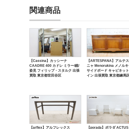
関連商品
【Cassina】カッシーナ
【ARTESPANA】アルテ
CAADRE 400 カドレ ミラー/鏡/
ニャ Menorukina メノル
姿見 フィリップ・スタルク 出張
サイドボード キャビネット
買取 東京都世田谷区
イン 出張買取 東京都練馬
【arflex】アルフレックス
【porada】ポラダ ACTUS