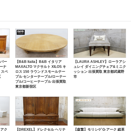
スパー
【B&B Italia】B&B イタリア
【LAURA ASHLEY】ローラアシ
キーナ
MAXALTO マクサルト XILOS キ
ュレイ ダイニングチェア&ミニク
 スペ
ロス 150 ラウンドスモールテー
ッション 出張買取 東京都武蔵野
区
ブル センターテーブル/ローテー
市
ブル/コーヒーテーブル 出張買取
東京都新宿区
 アク
【DREXEL】ドレクセル ヘリテ
【森繁】モリシゲ G-アーク 総革