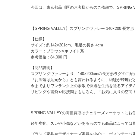
今回は、東京都品川区のお客様からのご依頼で、SPRING 
【SPRING VALLEY】スプリングヴァレー 140×200 
【仕様】
サイズ：約142×201cm、毛足の長さ 4cm
カラー：ブラウン×ホワイト系
参考価格：84,000 円
【商品説明】
スプリングヴァレーより、140×200cmの長方形ラグのご
『お洒落は足元から』とも言われるように、絨毯が綺麗だ
今までよりワンランク上の素敵で快適な生活を送るアイテ
リビングや書斎や応接間まもちろん、『お気に入りの空間
SPRING VALLEYの高価買取はチェリーズマーケットに
経年劣化、スレや小傷などがあるものでも商品によっては
ブランド家具やデザイナーズ家具を中心に、ヴィンテージ