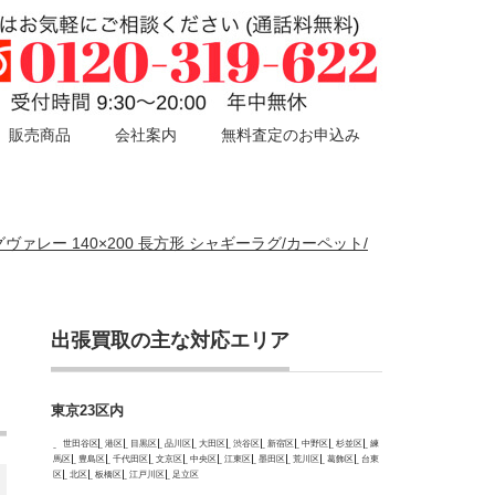
販売商品
会社案内
無料査定のお申込み
ングヴァレー 140×200 長方形 シャギーラグ/カーペット/
出張買取の主な対応エリア
東京23区内
世田谷区
港区
目黒区
品川区
大田区
渋谷区
新宿区
中野区
杉並区
練
馬区
豊島区
千代田区
文京区
中央区
江東区
墨田区
荒川区
葛飾区
台東
区
北区
板橋区
江戸川区
足立区