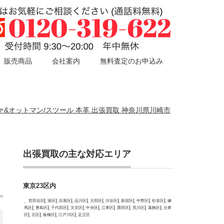
販売商品
会社案内
無料査定のお申込み
ソファ&オットマン/スツール 本革 出張買取 神奈川県川崎市
出張買取の主な対応エリア
東京23区内
世田谷区
港区
目黒区
品川区
大田区
渋谷区
新宿区
中野区
杉並区
練
馬区
豊島区
千代田区
文京区
中央区
江東区
墨田区
荒川区
葛飾区
台東
区
北区
板橋区
江戸川区
足立区