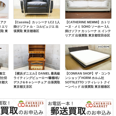
 アク
【Cassina】カッシーナ LC2 1人
【CATHERINE MEMMI】カトリ
R エリ
掛けソファ ル・コルビュジエ 出
ーヌ・メミ SOHO ソーホー 3人
取 東
張買取 東京都港区
掛けソファ カッシーナ エ インテ
リアズ 出張買取 東京都世田谷区
衝立
【横浜ダニエル】DANIEL 最高級
【CONRAN SHOP】ザ・コンラ
間仕切
ライティングビューロー/書棚/机/
ンショップ HORM ホルム社
京都大
デスク&キャシーチェア 出張買取
SOTTILETTO ソティレット クイ
東京都文京区
ーンベッド 出張買取 東京都港区