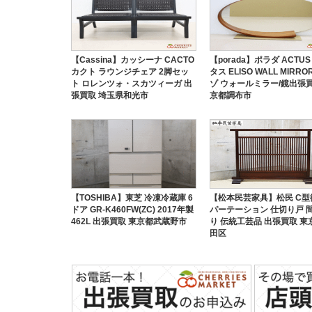
【Cassina】カッシーナ CACTO
【porada】ポラダ ACTUS
カクト ラウンジチェア 2脚セッ
タス ELISO WALL MIRRO
ト ロレンツォ・スカツィーガ 出
ゾ ウォールミラー/鏡出張買
張買取 埼玉県和光市
京都調布市
【TOSHIBA】東芝 冷凍冷蔵庫 6
【松本民芸家具】松民 C型
ドア GR-K460FW(ZC) 2017年製
パーテーション 仕切り戸 
462L 出張買取 東京都武蔵野市
り 伝統工芸品 出張買取 東
田区