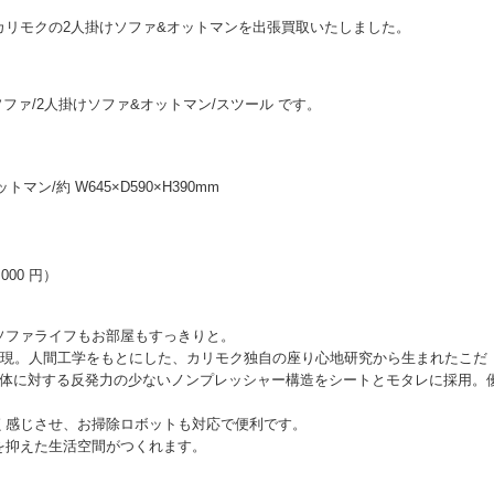
カリモクの2人掛けソファ&オットマンを出張買取いたしました。
2Pソファ/2人掛けソファ&オットマン/スツール です。
トマン/約 W645×D590×H390mm
000 円）
ソファライフもお部屋もすっきりと。
実現。人間工学をもとにした、カリモク独自の座り心地研究から生まれたこだ
、体に対する反発力の少ないノンプレッシャー構造をシートとモタレに採用。
く感じさせ、お掃除ロボットも対応で便利です。
を抑えた生活空間がつくれます。