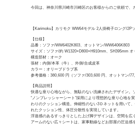
今回は、神奈川県川崎市川崎区のお客様からのご依頼で、
【Karimoku】カリモク WW64モデル 2人掛椅子ロング/
【仕様】
品番：ソファ/WW6402K803、オットマン/WW6406K803
サイズ：ソファ/約 W1320×D800×H910mm、SH395mm オッ
構造部材：オーク
張材：内側/本革（牛）、外側/合成皮革
カラー：オリーブドラブ系
参考価格：380,600 円（ソファ/303,600 円、オットマン/77,
【商品説明】
快適な座り心地ながら、無駄のない洗練されたデザイン。
“ノンプレッシャーシート”採用により理想的な座り心地を
わりのクッション構造。伸縮性のない3Ｄネットを用いて
れたクッション性、体圧分散性を実現しています。
浮遊感のあるすっきりとした上げ脚デザインは、空間を広
アームのない広々シートは、家事動線などお部屋の圧迫感