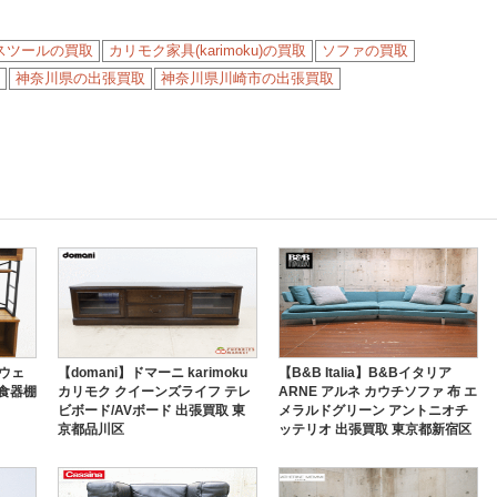
スツールの買取
カリモク家具(karimoku)の買取
ソファの買取
神奈川県の出張買取
神奈川県川崎市の出張買取
スウェ
【domani】ドマーニ karimoku
【B&B Italia】B&Bイタリア
 食器棚
カリモク クイーンズライフ テレ
ARNE アルネ カウチソファ 布 エ
ビボード/AVボード 出張買取 東
メラルドグリーン アントニオチ
京都品川区
ッテリオ 出張買取 東京都新宿区