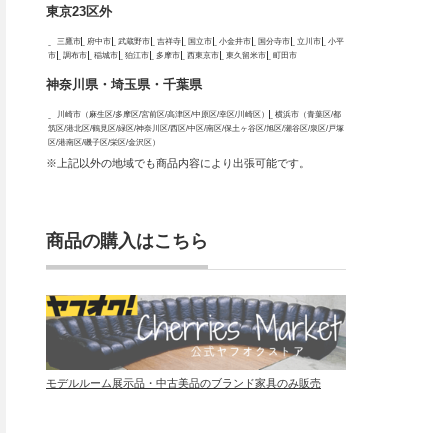
東京23区外
三鷹市
府中市
武蔵野市
吉祥寺
国立市
小金井市
国分寺市
立川市
小平
市
調布市
稲城市
狛江市
多摩市
西東京市
東久留米市
町田市
神奈川県・埼玉県・千葉県
川崎市（麻生区/多摩区/宮前区/高津区/中原区/幸区/川崎区）
横浜市（青葉区/都
筑区/港北区/鶴見区/緑区/神奈川区/西区/中区/南区/保土ヶ谷区/旭区/瀬谷区/泉区/戸塚
区/港南区/磯子区/栄区/金沢区）
※上記以外の地域でも商品内容により出張可能です。
商品の購入はこちら
モデルルーム展示品・中古美品のブランド家具のみ販売