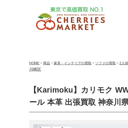
HOME
>
商品
>
家具・インテリアの買取
>
ソファの買取
>
2人
川崎区
【Karimoku】カリモク 
ール 本革 出張買取 神奈川