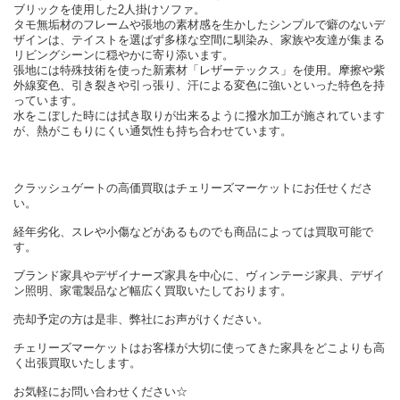
ブリックを使用した2人掛けソファ。
タモ無垢材のフレームや張地の素材感を生かしたシンプルで癖のないデ
ザインは、テイストを選ばず多様な空間に馴染み、家族や友達が集まる
リビングシーンに穏やかに寄り添います。
張地には特殊技術を使った新素材「レザーテックス」を使用。摩擦や紫
外線変色、引き裂きや引っ張り、汗による変色に強いといった特色を持
っています。
水をこぼした時には拭き取りが出来るように撥水加工が施されています
が、熱がこもりにくい通気性も持ち合わせています。
クラッシュゲートの高価買取はチェリーズマーケットにお任せくださ
い。
経年劣化、スレや小傷などがあるものでも商品によっては買取可能で
す。
ブランド家具やデザイナーズ家具を中心に、ヴィンテージ家具、デザイ
ン照明、家電製品など幅広く買取いたしております。
売却予定の方は是非、弊社にお声がけください。
チェリーズマーケットはお客様が大切に使ってきた家具をどこよりも高
く出張買取いたします。
お気軽にお問い合わせください☆