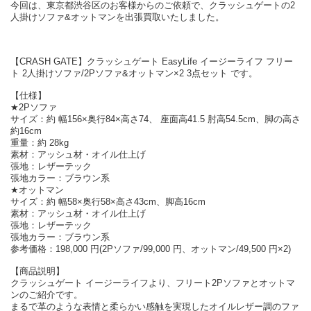
今回は、東京都渋谷区のお客様からのご依頼で、クラッシュゲートの2
人掛けソファ&オットマンを出張買取いたしました。
【CRASH GATE】クラッシュゲート EasyLife イージーライフ フリー
ト 2人掛けソファ/2Pソファ&オットマン×2 3点セット です。
【仕様】
★2Pソファ
サイズ：約 幅156×奥行84×高さ74、 座面高41.5 肘高54.5cm、脚の高さ
約16cm
重量：約 28kg
素材：アッシュ材・オイル仕上げ
張地：レザーテック
張地カラー：ブラウン系
★オットマン
サイズ：約 幅58×奥行58×高さ43cm、脚高16cm
素材：アッシュ材・オイル仕上げ
張地：レザーテック
張地カラー：ブラウン系
参考価格：198,000 円(2Pソファ/99,000 円、オットマン/49,500 円×2)
【商品説明】
クラッシュゲート イージーライフより、フリート2Pソファとオットマ
ンのご紹介です。
まるで革のような表情と柔らかい感触を実現したオイルレザー調のファ