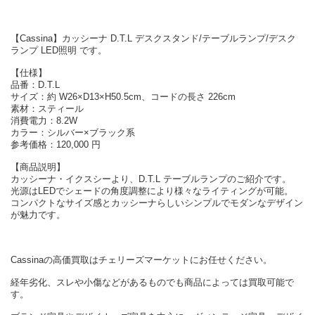
【Cassina】カッシーナ D.T.L デスクスタンド/テーブルランプ/デスク
ランプ LED照明 です。
【仕様】
品番：D.T.L
サイズ：約 W26×D13×H50.5cm、コードの長さ 226cm
素材：スティール
消費電力：8.2W
カラー：シルバー×ブラック系
参考価格：120,000 円
【商品説明】
カッシーナ・イクスシーより、D.T.L テーブルランプのご紹介です。
光源はLEDでシェードの角度調整により様々なライティングが可能。
コンパクトなサイズ感とカッシーナらしいシンプルでモダンなデザイン
が魅力です。
Cassinaの高価買取はチェリーズマーケットにお任せください。
経年劣化、スレや小傷などがあるものでも商品によっては買取可能で
す。