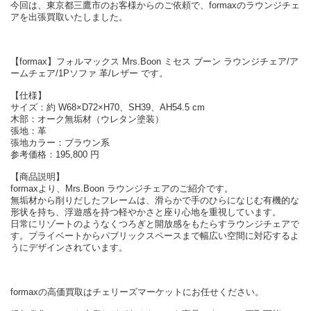
今回は、東京都三鷹市のお客様からのご依頼で、formaxのラウンジチェ
アを出張買取いたしました。
【formax】フォルマックス Mrs.Boon ミセス ブーン ラウンジチェア/ア
ームチェア/1Pソファ 革/レザー です。
【仕様】
サイズ：約 W68×D72×H70、SH39、AH54.5 cm
木部：オーク無垢材（ウレタン塗装）
張地：革
張地カラー：ブラウン系
参考価格：195,800 円
【商品説明】
formaxより、Mrs.Boon ラウンジチェアのご紹介です。
無垢材から削りだしたフレームは、滑らかで手のひらになじむ有機的な
形状を持ち、浮遊感を持つ軽やかさと座り心地を重視しています。
日常にリゾートのようなくつろぎと開放感をもたらすラウンジチェアで
す。プライベートからパブリックスペースまで幅広い空間に対応するよ
うにデザインされています。
formaxの高価買取はチェリーズマーケットにお任せください。