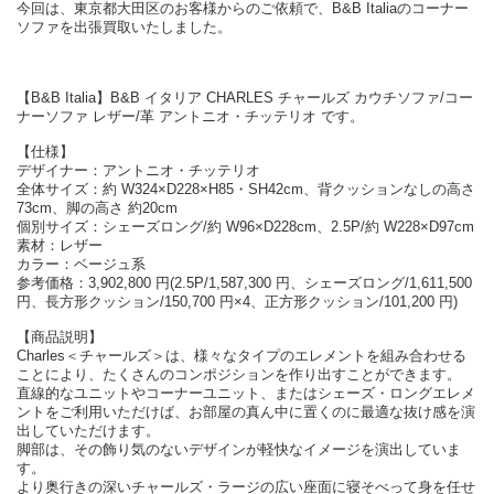
今回は、東京都大田区のお客様からのご依頼で、B&B Italiaのコーナー
ソファを出張買取いたしました。
【B&B Italia】B&B イタリア CHARLES チャールズ カウチソファ/コー
ナーソファ レザー/革 アントニオ・チッテリオ です。
【仕様】
デザイナー：アントニオ・チッテリオ
全体サイズ：約 W324×D228×H85・SH42cm、背クッションなしの高さ
73cm、脚の高さ 約20cm
個別サイズ：シェーズロング/約 W96×D228cm、2.5P/約 W228×D97cm
素材：レザー
カラー：ベージュ系
参考価格：3,902,800 円(2.5P/1,587,300 円、シェーズロング/1,611,500
円、長方形クッション/150,700 円×4、正方形クッション/101,200 円)
【商品説明】
Charles＜チャールズ＞は、様々なタイプのエレメントを組み合わせる
ことにより、たくさんのコンポジションを作り出すことができます。
直線的なユニットやコーナーユニット、またはシェーズ・ロングエレメ
ントをご利用いただけば、お部屋の真ん中に置くのに最適な抜け感を演
出していただけます。
脚部は、その飾り気のないデザインが軽快なイメージを演出していま
す。
より奥行きの深いチャールズ・ラージの広い座面に寝そべって身を任せ