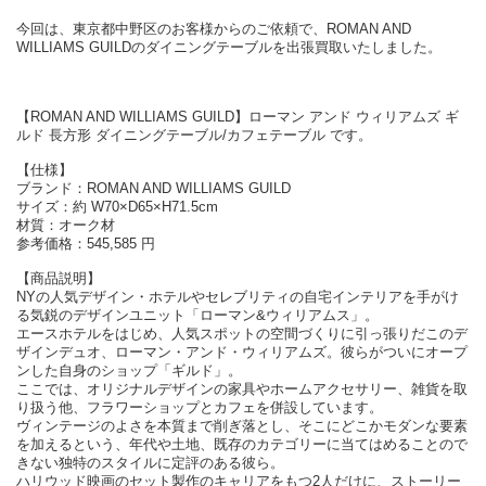
今回は、東京都中野区のお客様からのご依頼で、ROMAN AND
WILLIAMS GUILDのダイニングテーブルを出張買取いたしました。
【ROMAN AND WILLIAMS GUILD】ローマン アンド ウィリアムズ ギ
ルド 長方形 ダイニングテーブル/カフェテーブル です。
【仕様】
ブランド：ROMAN AND WILLIAMS GUILD
サイズ：約 W70×D65×H71.5cm
材質：オーク材
参考価格：545,585 円
【商品説明】
NYの人気デザイン・ホテルやセレブリティの自宅インテリアを手がけ
る気鋭のデザインユニット「ローマン&ウィリアムス」。
エースホテルをはじめ、人気スポットの空間づくりに引っ張りだこのデ
ザインデュオ、ローマン・アンド・ウィリアムズ。彼らがついにオープ
ンした自身のショップ「ギルド」。
ここでは、オリジナルデザインの家具やホームアクセサリー、雑貨を取
り扱う他、フラワーショップとカフェを併設しています。
ヴィンテージのよさを本質まで削ぎ落とし、そこにどこかモダンな要素
を加えるという、年代や土地、既存のカテゴリーに当てはめることので
きない独特のスタイルに定評のある彼ら。
ハリウッド映画のセット製作のキャリアをもつ2人だけに、ストーリー