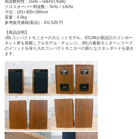
周波数特性：55Hz～50kHz(?6dB)
クロスオーバー周波数：7kHz / 12kHz
寸法：181×300×180mm
質量：4.0kg
参考販売価格(新品)：101,520 円
【商品説明】
JBLコンパクトモニターの大ヒットモデル、4312Mが新設計のコンポー
ネント群を搭載しフルモデル・チェンジ。JBLの最新モニターシリーズ
のメソッドを採り入れコンパクトモニターの新たなスタンダードを築き
ます。