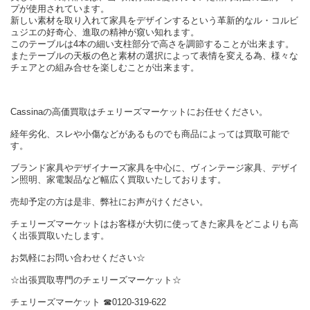
プが使用されています。
新しい素材を取り入れて家具をデザインするという革新的なル・コルビ
ュジエの好奇心、進取の精神が窺い知れます。
このテーブルは4本の細い支柱部分で高さを調節することが出来ます。
またテーブルの天板の色と素材の選択によって表情を変える為、様々な
チェアとの組み合せを楽しむことが出来ます。
Cassinaの高価買取はチェリーズマーケットにお任せください。
経年劣化、スレや小傷などがあるものでも商品によっては買取可能で
す。
ブランド家具やデザイナーズ家具を中心に、ヴィンテージ家具、デザイ
ン照明、家電製品など幅広く買取いたしております。
売却予定の方は是非、弊社にお声がけください。
チェリーズマーケットはお客様が大切に使ってきた家具をどこよりも高
く出張買取いたします。
お気軽にお問い合わせください☆
☆出張買取専門のチェリーズマーケット☆
チェリーズマーケット ☎︎0120-319-622