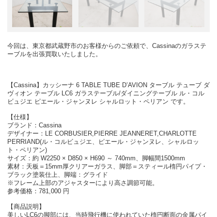
今回は、東京都武蔵野市のお客様からのご依頼で、Cassinaのガラステ
ーブルを出張買取いたしました。
【Cassina】カッシーナ 6 TABLE TUBE D’AVION ターブル テューブ ダ
ヴィオン テーブル LC6 ガラステーブル/ダイニングテーブル ル・コル
ビュジエ ピエール・ジャンヌレ シャルロット・ペリアン です。
【仕様】
ブランド：Cassina
デザイナー：LE CORBUSIER,PIERRE JEANNERET,CHARLOTTE
PERRIAND(ル・コルビュジエ、ピエール・ジャンヌレ、シャルロッ
ト・ペリアン)
サイズ：約 W2250 × D850 × H690 ～ 740mm、脚幅間1500mm
素材：天板＝15mm厚クリアーガラス、脚部＝スティール楕円パイプ・
ブラック塗装仕上、脚端：グライド
※フレーム上部のアジャスターにより高さ調節可能。
参考価格：781,000 円
【商品説明】
美しいLC6の脚部には、当時飛行機に使われていた楕円断面の金属パイ