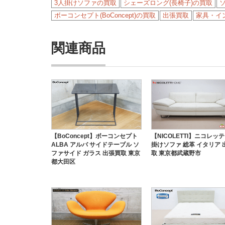
3人掛けソファの買取
シェーズロング(長椅子)の買取
ボーコンセプト(BoConcept)の買取
出張買取
家具・イ
関連商品
【BoConcept】ボーコンセプト
【NICOLETTI】ニコレッテ
ALBA アルバ サイドテーブル ソ
掛けソファ 総革 イタリア 
ファサイド ガラス 出張買取 東京
取 東京都武蔵野市
都大田区