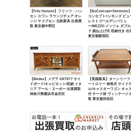
【Fritz Hansen】フリッツ・ハン
【BoConcept×Simmon
セン スワン ラウンジチェア オレ
コンセプト×シモンズ ビュ
ンジ ヤコブセン 北欧家具 出張買
レストゴールデンバリュ
取 東京都中野区
ー/MEZZO メッツォ ダブ
ド 跳ね上げ式 収納付き 出
東京都新宿区
【Medea】メデア ART977 サイ
【英国家具】ターンリーフ
ドボード/キャビネット/収納 イタ
ートロリー 伸長式 サイド
リア アール・ヌーボー 出張買取
ル/キャスターワゴン キャ
神奈川県横浜市金沢区
付 チーク材 ヴィンテージ 
取 東京都渋谷区