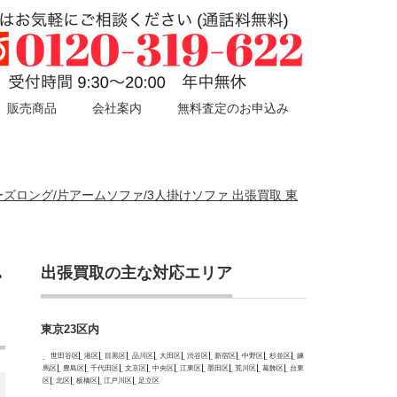
販売商品
会社案内
無料査定のお申込み
 シェーズロング/片アームソファ/3人掛けソファ 出張買取 東
出張買取の主な対応エリア
ン
東京23区内
世田谷区
港区
目黒区
品川区
大田区
渋谷区
新宿区
中野区
杉並区
練
馬区
豊島区
千代田区
文京区
中央区
江東区
墨田区
荒川区
葛飾区
台東
区
北区
板橋区
江戸川区
足立区