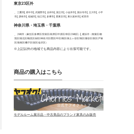
東京23区外
三鷹市
府中市
武蔵野市
吉祥寺
国立市
小金井市
国分寺市
立川市
小平
市
調布市
稲城市
狛江市
多摩市
西東京市
東久留米市
町田市
神奈川県・埼玉県・千葉県
川崎市（麻生区/多摩区/宮前区/高津区/中原区/幸区/川崎区）
横浜市（青葉区/都
筑区/港北区/鶴見区/緑区/神奈川区/西区/中区/南区/保土ヶ谷区/旭区/瀬谷区/泉区/戸塚
区/港南区/磯子区/栄区/金沢区）
※上記以外の地域でも商品内容により出張可能です。
商品の購入はこちら
モデルルーム展示品・中古美品のブランド家具のみ販売