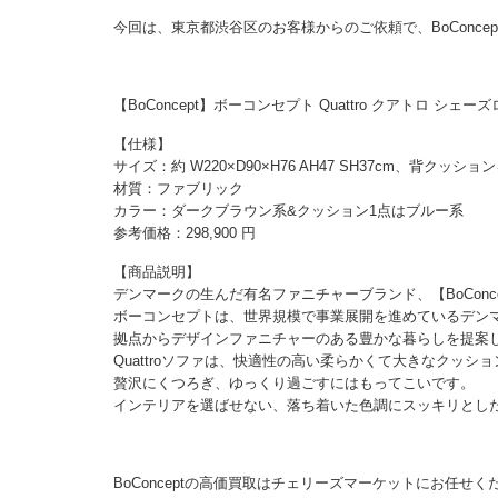
今回は、東京都渋谷区のお客様からのご依頼で、BoConce
【BoConcept】ボーコンセプト Quattro クアトロ シ
【仕様】
サイズ：約 W220×D90×H76 AH47 SH37cm、背クッシ
材質：ファブリック
カラー：ダークブラウン系&クッション1点はブルー系
参考価格：298,900 円
【商品説明】
デンマークの生んだ有名ファニチャーブランド、【BoConcep
ボーコンセプトは、世界規模で事業展開を進めているデンマ
拠点からデザインファニチャーのある豊かな暮らしを提案
Quattroソファは、快適性の高い柔らかくて大きなクッ
贅沢にくつろぎ、ゆっくり過ごすにはもってこいです。
インテリアを選ばせない、落ち着いた色調にスッキリとし
BoConceptの高価買取はチェリーズマーケットにお任せく