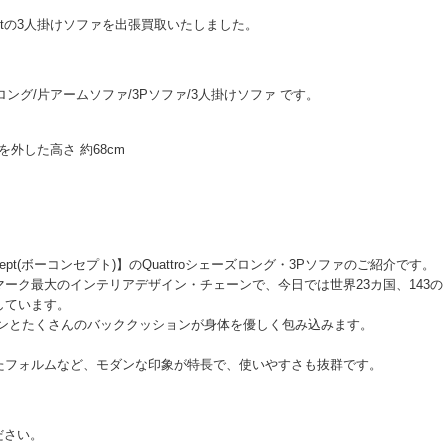
ptの3人掛けソファを出張買取いたしました。
ェーズロング/片アームソファ/3Pソファ/3人掛けソファ です。
ョンを外した高さ 約68cm
t(ボーコンセプト)】のQuattroシェーズロング・3Pソファのご紹介です。
ーク最大のインテリアデザイン・チェーンで、今日では世界23カ国、143の
しています。
ションとたくさんのバッククッションが身体を優しく包み込みます。
たフォルムなど、モダンな印象が特長で、使いやすさも抜群です。
ださい。