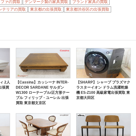
ソファの買取
デンマーク製の家具買取
ブランド家具の買取
ンテリアの買取
東京都の出張買取
東京都渋谷区の出張買取
ィ 2人
【Cassina】カッシーナ INTER-
【SHARP】シャープ プラズマク
出張買
DECOR SARDANE サルダン
ラスターイオン ドラム洗濯乾燥
W1300 ローテーブル/正方形テー
機 ES-Z100 高級家電出張買取 東
ブル フィリップ・ユーレル 出張
京都大田区
買取 東京都文京区