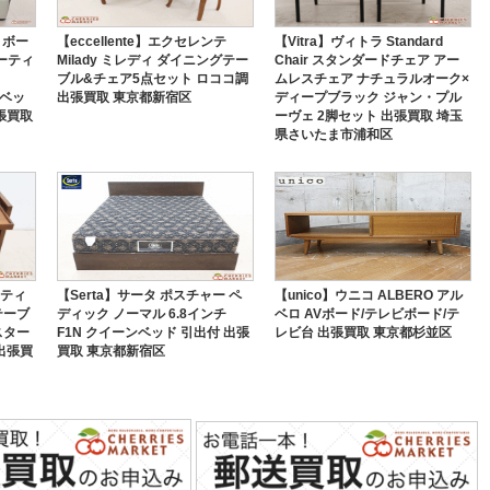
s】ボー
【eccellente】エクセレンテ
【Vitra】ヴィトラ Standard
ーティ
Milady ミレディ ダイニングテー
Chair スタンダードチェア アー
ブル&チェア5点セット ロココ調
ムレスチェア ナチュラルオーク×
ルベッ
出張買取 東京都新宿区
ディープブラック ジャン・プル
張買取
ーヴェ 2脚セット 出張買取 埼玉
県さいたま市浦和区
 ティ
【Serta】サータ ポスチャー ペ
【unico】ウニコ ALBERO アル
テーブ
ディック ノーマル 6.8インチ
ベロ AVボード/テレビボード/テ
スター
F1N クイーンベッド 引出付 出張
レビ台 出張買取 東京都杉並区
出張買
買取 東京都新宿区