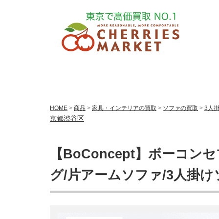
HOME
>
商品
>
家具・インテリアの買取
>
ソファの買取
>
3人
京都渋谷区
【BoConcept】ボーコンセ
グ/片アームソファ/3人掛け