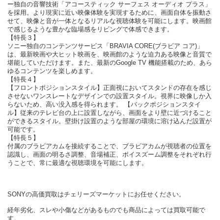
ー独自の音響技術「アコースティック サーフェス オーディオ プラス」
を採用。より現実に近い映像体験を実現するために、画面自体を振動さ
せて、映像と音が一体となるリアルな視聴体験を可能にします。映画館
で感じるような豊かな臨場感をリビングで体感できます。
【特長３】
ソニー独自のコンテンツサービス「BRAVIA CORE(ブラビア コア)」
は、最新映画や大ヒット映画を、映画館のような迫力ある映像と音質で
堪能していただけます。また、最新のGoogle TV 機能搭載のため、あら
ゆるコンテンツを楽しめます。
【特長４】
【フロントポジションスタイル】正面視においてスタンドの存在を感じ
させないワンスレートなデザインでの設置スタイル。視界に映像しか入
らないため、高い没入感を得られます。 【バックポジションスタイ
ル】従来のテレビ台の上に設置しながら、画面をより壁に近づけること
ができるスタイル。壁掛け設置のような部屋の環境に溶け込んだ設置が
可能です。
【特長５】
付属のブラビアカムを接続することで、ブラビアカムが視聴者の位置を
認識し、画面の明るさ調整、音場補正、ボイスズーム調整をそれぞれ行
うことで、常に最適な視聴環境を可能にします。
SONYの高価買取はチェリーズマーケットにお任せください。
経年劣化、スレや小傷などがあるものでも商品によっては買取可能で
す。