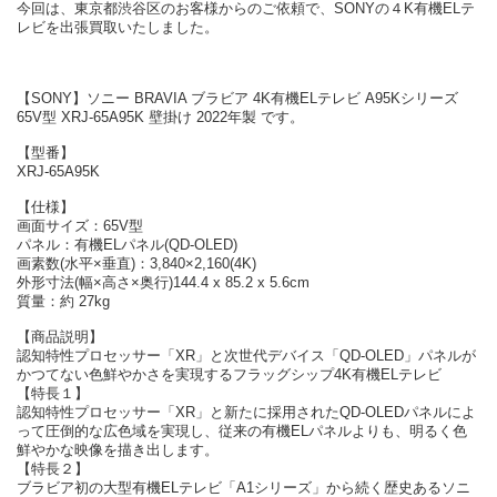
今回は、東京都渋谷区のお客様からのご依頼で、SONYの４K有機ELテ
レビを出張買取いたしました。
【SONY】ソニー BRAVIA ブラビア 4K有機ELテレビ A95Kシリーズ
65V型 XRJ-65A95K 壁掛け 2022年製 です。
【型番】
XRJ-65A95K
【仕様】
画面サイズ：65V型
パネル：有機ELパネル(QD-OLED)
画素数(水平×垂直)：3,840×2,160(4K)
外形寸法(幅×高さ×奥行)144.4 x 85.2 x 5.6cm
質量：約 27kg
【商品説明】
認知特性プロセッサー「XR」と次世代デバイス「QD-OLED」パネルが
かつてない色鮮やかさを実現するフラッグシップ4K有機ELテレビ
【特長１】
認知特性プロセッサー「XR」と新たに採用されたQD-OLEDパネルによ
って圧倒的な広色域を実現し、従来の有機ELパネルよりも、明るく色
鮮やかな映像を描き出します。
【特長２】
ブラビア初の大型有機ELテレビ「A1シリーズ」から続く歴史あるソニ