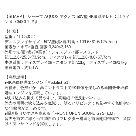
【SHARP】 シャープ AQUOS アクオス 50V型 4K液晶テレビ CL1ライ
ン 4T-C50CL1 です。
【仕様】
型番：4T-C50CL1
ディスプレイサイズ：50V型(横×縦/対角：109.6×61.6/125.7cm)
画素数：水平×垂直 画素 3,840×2,160
外形寸法(幅×奥行×高さ)：ディスプレイ部＋スタンド
部/112.6×25.3×73.9cm、ディスプレイ部/112.6×8.6×67.7cm
本体質量：ディスプレイ部＋スタンド部/22kg、ディスプレイ部/17kg
消費電力：約151W
【商品説明】
●4K画像処理エンジン「Medalist S1」
高精細、色鮮やか、高コントラストで4K映像を楽しめる新開発4K画像
処理エンジンを搭載しています。
●映り込みを抑えて見やすい、高精細「低反射パネル」
外光や照明の映り込みを低減し、明るいリビングでも見やすく色鮮やか
な4K映像が楽しめます。
●聞き取りやすさを高める「FRONT OPEN SOUND SYSTEM」
音声を前方に導く当社独自のリフレクター構造と前面開口機構で、音抜
けの良いサウンドを実現します。