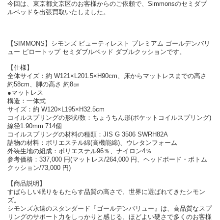
今回は、東京都文京区のお客様からのご依頼で、Simmonsのセミダブ
ルベッドを出張買取いたしました。
【SIMMONS】シモンズ ビューティレスト プレミアム ゴールデンバリ
ュー ピロートップ セミダブルベッド ダブルクッションです。
【仕様】
全体サイズ：約 W121×L201.5×H90cm、床からマットレスまでの高さ
約58cm、脚の高さ 約8㎝
●マットレス
構造：一体式
サイズ：約 W120×L195×H32.5cm
コイルスプリングの形状/数：ちょうちん形(ポケットコイルスプリング)
線径1.90mm 714個
コイルスプリングの材料の種類：JIS G 3506 SWRH82A
詰物の材料：ポリエステル綿(高機能綿)、ウレタンフォーム
外装生地の組成：ポリエステル96％、ナイロン4％
参考価格：337,000 円(マットレス/264,000 円、ヘッドボード・ボトム
クッション/73,000 円)
【商品説明】
すばらしい眠りをもたらす品質の高さで、世界に選ばれてきたシモン
ズ。
シモンズ永遠のスタンダード『ゴールデンバリュー』は、高品質なスプ
リングのサポート力をしっかりと感じる、ほどよい硬さで多くのお客様