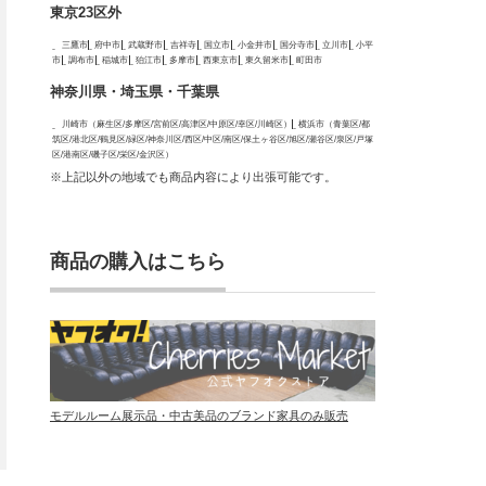
東京23区外
三鷹市
府中市
武蔵野市
吉祥寺
国立市
小金井市
国分寺市
立川市
小平
市
調布市
稲城市
狛江市
多摩市
西東京市
東久留米市
町田市
神奈川県・埼玉県・千葉県
川崎市（麻生区/多摩区/宮前区/高津区/中原区/幸区/川崎区）
横浜市（青葉区/都
筑区/港北区/鶴見区/緑区/神奈川区/西区/中区/南区/保土ヶ谷区/旭区/瀬谷区/泉区/戸塚
区/港南区/磯子区/栄区/金沢区）
※上記以外の地域でも商品内容により出張可能です。
商品の購入はこちら
モデルルーム展示品・中古美品のブランド家具のみ販売