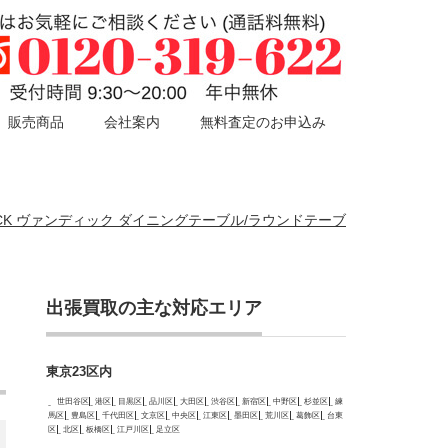
販売商品
会社案内
無料査定のお申込み
 DYCK ヴァンディック ダイニングテーブル/ラウンドテーブ
出張買取の主な対応エリア
東京23区内
世田谷区
港区
目黒区
品川区
大田区
渋谷区
新宿区
中野区
杉並区
練
馬区
豊島区
千代田区
文京区
中央区
江東区
墨田区
荒川区
葛飾区
台東
区
北区
板橋区
江戸川区
足立区