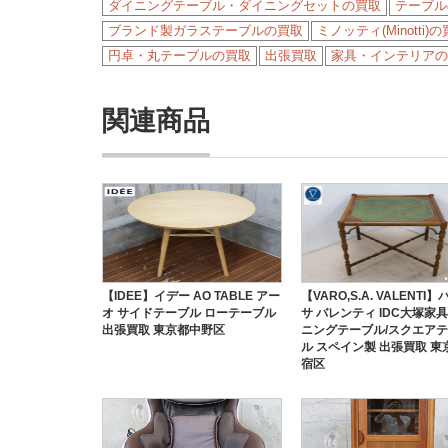
ダイニングテーブル・ダイニングセットの買取
テーブル
ブランド製ガラステーブルの買取
ミノッティ(Minotti)
円卓・丸テーブルの買取
出張買取
家具・インテリアの
関連商品
【IDEE】イデー AO TABLE アー
【VARO,S.A. VALENTI
オ サイドテーブル ローテーブル
サ バレンティ IDC大塚家具
出張買取 東京都中野区
ニングテーブル/スクエア
ル スペイン製 出張買取 東
宿区