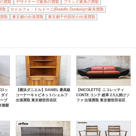
の買取
デザイナーズ家具の買取
ブランド家具の買取
の買取
ロドルフォ・ドルドーニ(Rodolfo Dordoni)の家具買取
買取
東京都の出張買取
東京都千代田区の出張買取
】バロッ
【横浜ダニエル】DANIEL 最高級
【NICOLETTI】ニコレッティ
 ダイ
コーナーキャビネット/シェルフ
CONTE コンテ 総革 2.5人掛けソ
テーブ
出張買取 東京都世田谷区
ファ 出張買取 東京都世田谷区
京都新