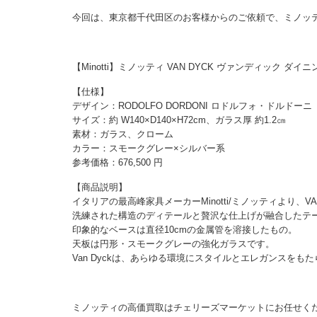
今回は、東京都千代田区のお客様からのご依頼で、ミノッ
【Minotti】ミノッティ VAN DYCK ヴァンディック 
【仕様】
デザイン：RODOLFO DORDONI ロドルフォ・ドルドーニ
サイズ：約 W140×D140×H72cm、ガラス厚 約1.2㎝
素材：ガラス、クローム
カラー：スモークグレー×シルバー系
参考価格：676,500 円
【商品説明】
イタリアの最高峰家具メーカーMinotti/ミノッティより、V
洗練された構造のディテールと贅沢な仕上げが融合したテー
印象的なベースは直径10cmの金属管を溶接したもの。
天板は円形・スモークグレーの強化ガラスです。
Van Dyckは、あらゆる環境にスタイルとエレガンスを
ミノッティの高価買取はチェリーズマーケットにお任せく