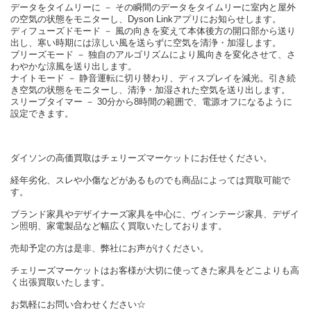
データをタイムリーに － その瞬間のデータをタイムリーに室内と屋外
の空気の状態をモニターし、Dyson Linkアプリにお知らせします。
ディフューズドモード － 風の向きを変えて本体後方の開口部から送り
出し、寒い時期には涼しい風を送らずに空気を清浄・加湿します。
ブリーズモード － 独自のアルゴリズムにより風向きを変化させて、さ
わやかな涼風を送り出します。
ナイトモード － 静音運転に切り替わり、ディスプレイを減光。引き続
き空気の状態をモニターし、清浄・加湿された空気を送り出します。
スリープタイマー － 30分から8時間の範囲で、電源オフになるように
設定できます。
ダイソンの高価買取はチェリーズマーケットにお任せください。
経年劣化、スレや小傷などがあるものでも商品によっては買取可能で
す。
ブランド家具やデザイナーズ家具を中心に、ヴィンテージ家具、デザイ
ン照明、家電製品など幅広く買取いたしております。
売却予定の方は是非、弊社にお声がけください。
チェリーズマーケットはお客様が大切に使ってきた家具をどこよりも高
く出張買取いたします。
お気軽にお問い合わせください☆