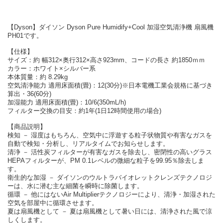
【Dyson】ダイソン Dyson Pure Humidify+Cool 加湿空気清浄機 扇風機
PH01です。
【仕様】
サイズ：約 幅312×奥行312×高さ923mm、コードの長さ 約1850ｍｍ
カラー：ホワイト×シルバー系
本体質量：約 8.29kg
空気清浄能力 適用床面積(畳)：12(30分)※日本電機工業会規格に基づき
算出・36(60分)
加湿能力 適用床面積(畳)：10/6(350mL/h)
フィルター交換の目安：約1年(1日12時間使用の場合)
【商品説明】
検知 － 湿度はもちろん、空気中に浮遊する粒子状物質や有害なガスを
自動で検知・分析し、リアルタイムでお知らせします。
清浄 － 活性炭フィルターが有害なガスを除去し、密閉性の高いグラス
HEPAフィルターが、PM 0.1レベルの微細な粒子を99.95％除去しま
す。
衛生的な加湿 － ダイソンのウルトラバイオレットクレンズテクノロジ
ーは、水に潜む主な細菌を瞬時に除菌します。
循環 － 他にはないAir Multiplierテクノロジーにより、清浄・加湿された
空気を部屋中に循環させます。
夏は扇風機として － 夏は扇風機として暑い日には、清浄された風で涼
しくします。