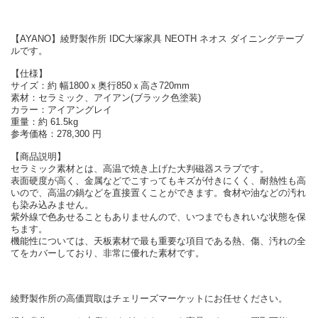
【AYANO】綾野製作所 IDC大塚家具 NEOTH ネオス ダイニングテーブ
ルです。
【仕様】
サイズ：約 幅1800ｘ奥行850ｘ高さ720mm
素材：セラミック、アイアン(ブラック色塗装)
カラー：アイアングレイ
重量：約 61.5kg
参考価格：278,300 円
【商品説明】
セラミック素材とは、高温で焼き上げた大判磁器スラブです。
表面硬度が高く、金属などでこすってもキズが付きにくく、耐熱性も高
いので、高温の鍋などを直接置くことができます。食材や油などの汚れ
も染み込みません。
紫外線で色あせることもありませんので、いつまでもきれいな状態を保
ちます。
機能性については、天板素材で最も重要な項目である熱、傷、汚れの全
てをカバーしており、非常に優れた素材です。
綾野製作所の高価買取はチェリーズマーケットにお任せください。