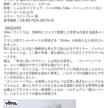
素材：ポリプロピレン、スチール
特徴：シェル/サイドチェア、ベース/HAL Tube・ベーシックベース(パ
ウダーコート仕上げ)
カラー：ライトグレー系
参考価格：136,400 円(34,100 円×4)
【商品説明】
Vitra / ヴィトラは、1950年にスイスで創業した世界を代表する家具メー
カー。
フランス語でショーケースを意味する「Vitrine」が由来となり名付けら
れました。
型にはまることのない独創的な考え方で知られるデザイナー、ジャスパ
ー・モリソンは、ここ数十年来、最も成功したプロダクトデザイナーの
一人です。
彼は、「本当に良いデザイン」とは何かを追求し、「スーパーノーマ
ル」という独自のデザイン哲学を掲げています。
ジャスパー・モリソンは、イームズのデザインに代表されるシェルチェ
アの現代における可能性を改めて再考し、ハルチェアの洗練されたデザ
インを生み出しました。
「スーパーノーマル」を体現したかのような主張し過ぎないシンプルな
フォルムと、暮らしやオフィスなどあらゆる場面に対応する実用性を兼
ね備えたプラスチックの一体成型シェルが、ハルチェアと一連のシリー
ズ、ハルファミリーの最大の特徴です。