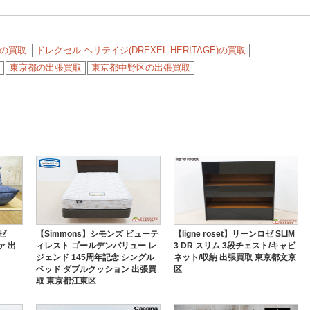
の買取
ドレクセル ヘリテイジ(DREXEL HERITAGE)の買取
東京都の出張買取
東京都中野区の出張買取
ロゼ
【Simmons】シモンズ ビューテ
【ligne roset】リーンロゼ SLIM
ァ 出
ィレスト ゴールデンバリュー レ
3 DR スリム 3段チェスト/キャビ
ジェンド 145周年記念 シングル
ネット/収納 出張買取 東京都文京
ベッド ダブルクッション 出張買
区
取 東京都江東区