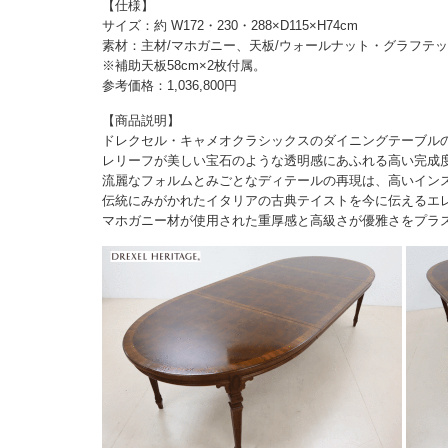
【仕様】
サイズ：約 W172・230・288×D115×H74cm
素材：主材/マホガニー、天板/ウォールナット・グラフテ
※補助天板58cm×2枚付属。
参考価格：1,036,800円
【商品説明】
ドレクセル・キャメオクラシックスのダイニングテーブル
レリーフが美しい宝石のような透明感にあふれる高い完成
流麗なフォルムとみごとなディテールの再現は、高いイン
伝統にみがかれたイタリアの古典テイストを今に伝えるエ
マホガニー材が使用された重厚感と高級さが優雅さをプラ