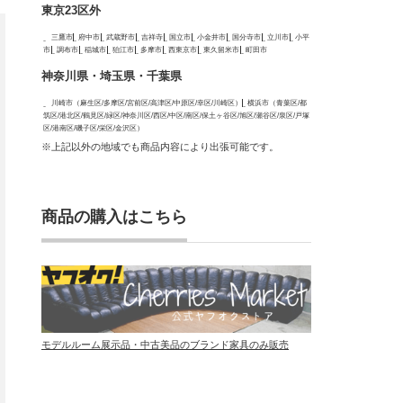
東京23区外
三鷹市
府中市
武蔵野市
吉祥寺
国立市
小金井市
国分寺市
立川市
小平
市
調布市
稲城市
狛江市
多摩市
西東京市
東久留米市
町田市
神奈川県・埼玉県・千葉県
川崎市（麻生区/多摩区/宮前区/高津区/中原区/幸区/川崎区）
横浜市（青葉区/都
筑区/港北区/鶴見区/緑区/神奈川区/西区/中区/南区/保土ヶ谷区/旭区/瀬谷区/泉区/戸塚
区/港南区/磯子区/栄区/金沢区）
※上記以外の地域でも商品内容により出張可能です。
商品の購入はこちら
モデルルーム展示品・中古美品のブランド家具のみ販売