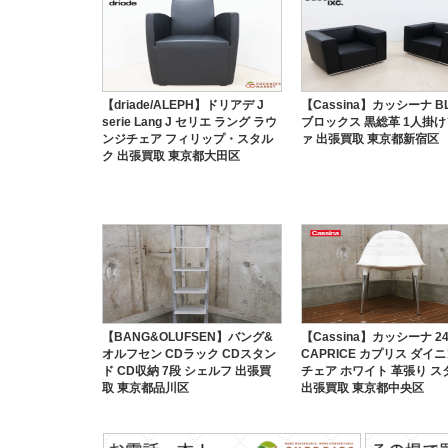
【driade/ALEPH】ドリアデ J
【Cassina】カッシーナ B
serie Lang J セリエ ラング ラウ
ブロックス 黒総革 1人掛
ンジチェア フィリップ・スタル
ァ 出張買取 東京都新宿区
ク 出張買取 東京都大田区
【BANG&OLUFSEN】バング&
【Cassina】カッシーナ 24
オルフセン CDラック CDスタン
CAPRICE カプリス ダイ
ド CD収納 7段 シェルフ 出張買
チェア ホワイト 革張り ス
取 東京都品川区
出張買取 東京都中央区