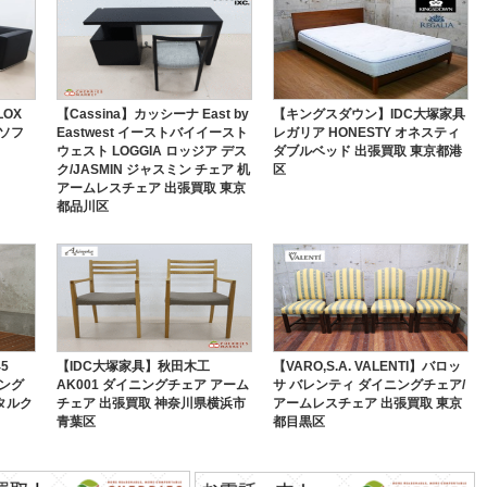
LOX
【Cassina】カッシーナ East by
【キングスダウン】IDC大塚家具
けソフ
Eastwest イーストバイイースト
レガリア HONESTY オネスティ
ウェスト LOGGIA ロッジア デス
ダブルベッド 出張買取 東京都港
ク/JASMIN ジャスミン チェア 机
区
アームレスチェア 出張買取 東京
都品川区
5
【IDC大塚家具】秋田木工
【VARO,S.A. VALENTI】バロッ
ニング
AK001 ダイニングチェア アーム
サ バレンティ ダイニングチェア/
タルク
チェア 出張買取 神奈川県横浜市
アームレスチェア 出張買取 東京
青葉区
都目黒区