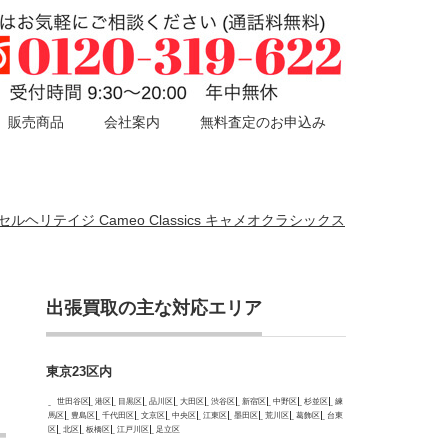
販売商品
会社案内
無料査定のお申込み
クセルヘリテイジ Cameo Classics キャメオクラシックス
出張買取の主な対応エリア
東京23区内
世田谷区
港区
目黒区
品川区
大田区
渋谷区
新宿区
中野区
杉並区
練
馬区
豊島区
千代田区
文京区
中央区
江東区
墨田区
荒川区
葛飾区
台東
区
北区
板橋区
江戸川区
足立区