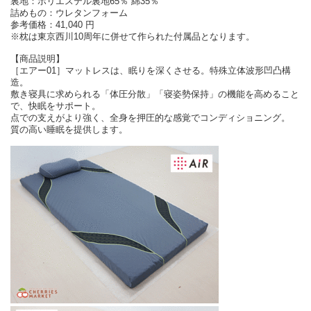
裏地：ポリエステル裏地65％ 綿35％
詰めもの：ウレタンフォーム
参考価格：41,040 円
※枕は東京西川10周年に併せて作られた付属品となります。
【商品説明】
［エアー01］マットレスは、眠りを深くさせる。特殊立体波形凹凸構
造。
敷き寝具に求められる「体圧分散」「寝姿勢保持」の機能を高めること
で、快眠をサポート。
点での支えがより強く、全身を押圧的な感覚でコンディショニング。
質の高い睡眠を提供します。