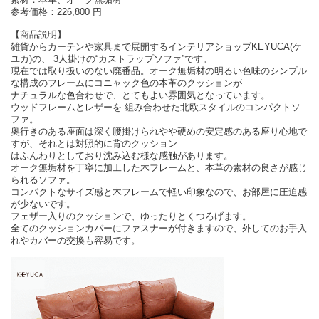
参考価格：226,800 円
【商品説明】
雑貨からカーテンや家具まで展開するインテリアショップKEYUCA(ケ
ユカ)の、 3人掛けの“カストラップソファ”です。
現在では取り扱いのない廃番品。オーク無垢材の明るい色味のシンプル
な構成のフレームにコニャック色の本革のクッションが
ナチュラルな色合わせで、とてもよい雰囲気となっています。
ウッドフレームとレザーを 組み合わせた北欧スタイルのコンパクトソ
ファ。
奥行きのある座面は深く腰掛けられやや硬めの安定感のある座り心地で
すが、それとは対照的に背のクッション
はふんわりとしており沈み込む様な感触があります。
オーク無垢材を丁寧に加工した木フレームと、本革の素材の良さが感じ
られるソファ。
コンパクトなサイズ感と木フレームで軽い印象なので、お部屋に圧迫感
が少ないです。
フェザー入りのクッションで、ゆったりとくつろげます。
全てのクッションカバーにファスナーが付きますので、外してのお手入
れやカバーの交換も容易です。