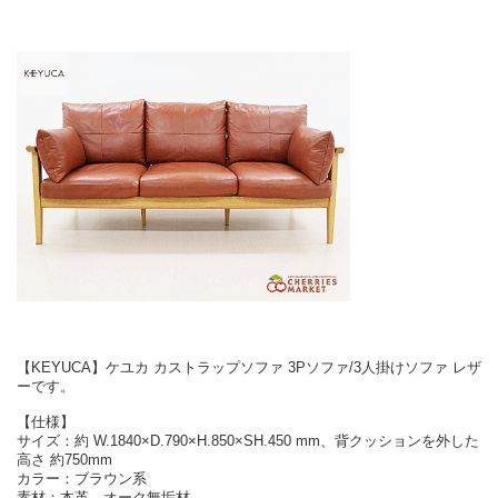
【KEYUCA】ケユカ カストラップソファ 3Pソファ/3人掛けソファ レザ
ーです。
【仕様】
サイズ：約 W.1840×D.790×H.850×SH.450 mm、背クッションを外した
高さ 約750mm
カラー：ブラウン系
素材：本革、オーク無垢材