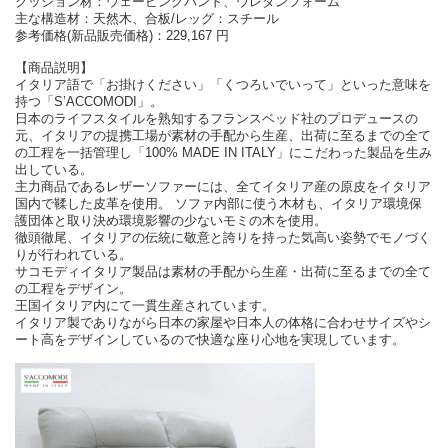
クッション材：ウェービングバンド、ウレタンフォーム
主な構造材：天然木、合板/レッグ：スチール
参考価格(新品販売価格)：229,167 円
【商品説明】
イタリア語で「お掛けください」「くつろいでいって」といった意味を
持つ「S’ACCOMODI」。
日本のライフスタイルを熟知するフランスベッド社のプロデュースの
元、イタリアの提携工場が素材の手配から生産、出荷に至るまでの全て
の工程を一括管理し「100% MADE IN ITALY」にこだわった製品を生み
出している。
主力商品であるレザーソファーには、全てイタリア産の原皮をイタリア
国内で鞣した皮革を使用。 ソファ内部に使う木材も、イタリア環境保
護団体と取り決め環境影響の少ないモミの木を使用。
徹頭徹尾、イタリアの伝統に敬意と誇りを持った気高い姿勢でモノづく
りが行われている。
サコモディイタリア製品は素材の手配から生産・出荷に至るまでの全て
の工程をデザイン。
王国イタリア内にて一貫生産されています。
イタリア製でありながら日本の家屋や日本人の体格に合わせサイズやシ
ート高をデザインしているので快適な座り心地を実現しています。