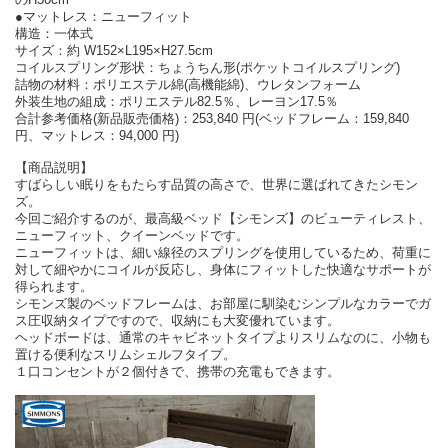
●マットレス：ニューフィット
構造：一体式
サイズ：約 W152×L195×H27.5cm
コイルスプリング形状：ちょうちん形(ポケットコイルスプリング)
詰物の材料：ポリエステル綿(高機能綿)、ウレタンフォーム
外装生地の組成：ポリエステル82.5％、レーヨン17.5％
合計参考価格(新品販売価格)：253,840 円(ベッドフレーム：159,840
円、マットレス：94,000 円)
【商品説明】
すばらしい眠りをもたらす品質の高さで、世界に選ばれてきたシモン
ズ。
今回ご紹介するのが、最高級ベッド【シモンズ】のビューティレスト、
ニューフィット、クイーンベッドです。
ニューフィットは、細い線径のスプリングを使用しているため、荷重に
対して細やかにコイルが反応し、身体にフィットした快適なサポートが
得られます。
シモンズ製のベッドフレームは、お部屋に馴染むシンプルなカラーでガ
ス圧収納タイプですので、収納にも大変優れています。
ヘッドボードは、通常のキャビネットタイプよりスリムなのに、小物も
置ける便利なスリムシェルフタイプ。
１口コンセントが２個付きで、携帯の充電もできます。