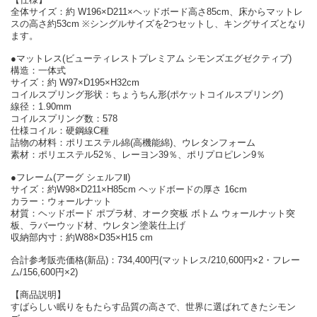
全体サイズ：約 W196×D211×ヘッドボード高さ85cm、床からマットレ
スの高さ約53cm ※シングルサイズを2つセットし、キングサイズとなり
ます。
●マットレス(ビューティレストプレミアム シモンズエグゼクティブ)
構造：一体式
サイズ：約 W97×D195×H32cm
コイルスプリング形状：ちょうちん形(ポケットコイルスプリング)
線径：1.90mm
コイルスプリング数：578
仕様コイル：硬鋼線C種
詰物の材料：ポリエステル綿(高機能綿)、ウレタンフォーム
素材：ポリエステル52％、レーヨン39％、ポリプロピレン9％
●フレーム(アーグ シェルフⅡ)
サイズ：約W98×D211×H85cm ヘッドボードの厚さ 16cm
カラー：ウォールナット
材質：ヘッドボード ポプラ材、オーク突板 ボトム ウォールナット突
板、ラバーウッド材、ウレタン塗装仕上げ
収納部内寸：約W88×D35×H15 cm
合計参考販売価格(新品)：734,400円(マットレス/210,600円×2・フレー
ム/156,600円×2)
【商品説明】
すばらしい眠りをもたらす品質の高さで、世界に選ばれてきたシモン