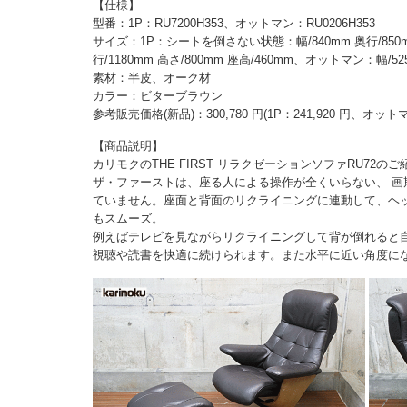
【仕様】
型番：1P：RU7200H353、オットマン：RU0206H353
サイズ：1P：シートを倒さない状態：幅/840mm 奥行/850m
行/1180mm 高さ/800mm 座高/460mm、オットマン：幅/525
素材：半皮、オーク材
カラー：ビターブラウン
参考販売価格(新品)：300,780 円(1P：241,920 円、オットマ
【商品説明】
カリモクのTHE FIRST リラクゼーションソファRU72の
ザ・ファーストは、座る人による操作が全くいらない、 
ていません。座面と背面のリクライニングに連動して、ヘ
もスムーズ。
例えばテレビを見ながらリクライニングして背が倒れると
視聴や読書を快適に続けられます。また水平に近い角度に