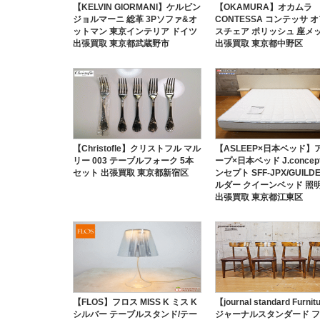
【KELVIN GIORMANI】ケルビン
【OKAMURA】オカムラ
ジョルマーニ 総革 3Pソファ&オ
CONTESSA コンテッサ 
ットマン 東京インテリア ドイツ
スチェア ポリッシュ 座メ
出張買取 東京都武蔵野市
出張買取 東京都中野区
【Christofle】クリストフル マル
【ASLEEP×日本ベッド】
リー 003 テーブルフォーク 5本
ープ×日本ベッド J.concep
セット 出張買取 東京都新宿区
ンセプト SFF-JPX/GUILD
ルダー クイーンベッド 照
出張買取 東京都江東区
【FLOS】フロス MISS K ミス K
【journal standard Furni
シルバー テーブルスタンド/テー
ジャーナルスタンダード 