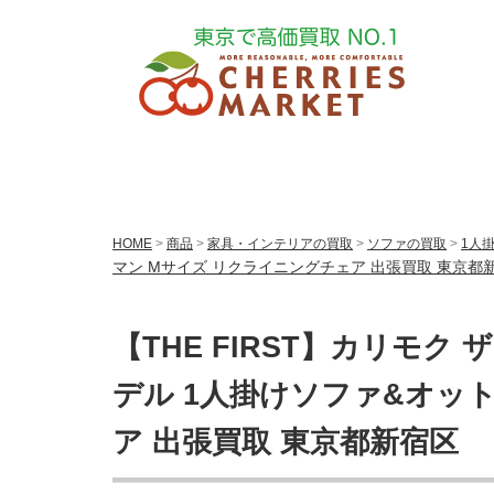
HOME
>
商品
>
家具・インテリアの買取
>
ソファの買取
>
1人
マン Mサイズ リクライニングチェア 出張買取 東京都
【THE FIRST】カリモク
デル 1人掛けソファ&オッ
ア 出張買取 東京都新宿区