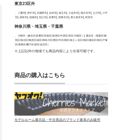
東京23区外
三鷹市
府中市
武蔵野市
吉祥寺
国立市
小金井市
国分寺市
立川市
小平
市
調布市
稲城市
狛江市
多摩市
西東京市
東久留米市
町田市
神奈川県・埼玉県・千葉県
川崎市（麻生区/多摩区/宮前区/高津区/中原区/幸区/川崎区）
横浜市（青葉区/都
筑区/港北区/鶴見区/緑区/神奈川区/西区/中区/南区/保土ヶ谷区/旭区/瀬谷区/泉区/戸塚
区/港南区/磯子区/栄区/金沢区）
※上記以外の地域でも商品内容により出張可能です。
商品の購入はこちら
モデルルーム展示品・中古美品のブランド家具のみ販売