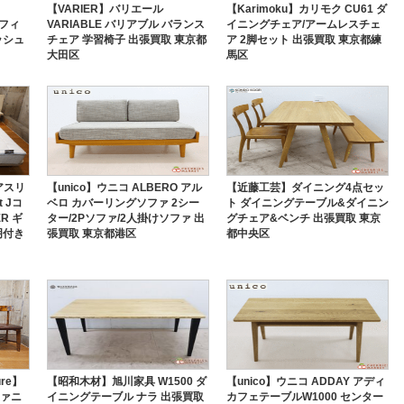
【VARIER】バリエール
【Karimoku】カリモク CU61 ダ
オフィ
VARIABLE バリアブル バランス
イニングチェア/アームレスチェ
ッシュ
チェア 学習椅子 出張買取 東京都
ア 2脚セット 出張買取 東京都練
大田区
馬区
アスリ
【unico】ウニコ ALBERO アル
【近藤工芸】ダイニング4点セッ
t Jコ
ベロ カバーリングソファ 2シー
ト ダイニングテーブル&ダイニン
ER ギ
ター/2Pソファ/2人掛けソファ 出
グチェア&ベンチ 出張買取 東京
明付き
張買取 東京都港区
都中央区
ture】
【昭和木材】旭川家具 W1500 ダ
【unico】ウニコ ADDAY アディ
ファニ
イニングテーブル ナラ 出張買取
カフェテーブルW1000 センター