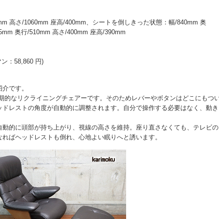
m 高さ/1060mm 座高/400mm、シートを倒しきった状態：幅/840mm 奥
mm 奥行/510mm 高さ/400mm 座高/390mm
ン：58,860 円)
ご紹介です。
画期的なリクライニングチェアーです。そのためレバーやボタンはどこにもつ
ッドレストの角度が自動的に調整されます。自分で操作する必要はなく、動き
自動的に頭部が持ち上がり、視線の高さを維持。座り直さなくても、テレビの
なればヘッドレストも倒れ、心地よい眠りへと誘います。