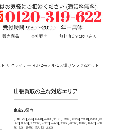
販売商品
会社案内
無料査定のお申込み
スト リクライナー RU72モデル 1人掛けソファ&オット
出張買取の主な対応エリア
東京23区内
世田谷区
港区
目黒区
品川区
大田区
渋谷区
新宿区
中野区
杉並区
練
馬区
豊島区
千代田区
文京区
中央区
江東区
墨田区
荒川区
葛飾区
台東
区
北区
板橋区
江戸川区
足立区