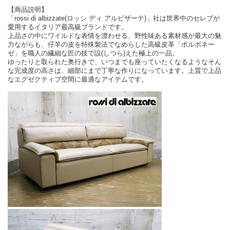
【商品説明】
「rossi di albizzate(ロッシ ディ アルビザーテ)」社は世界中のセレブが
愛用するイタリア最高級ブランドです。
上品さの中にワイルドな表情を漂わせる、野性味ある素材感が最大の魅
力ながらも、仔羊の皮を特殊製法でなめらした高級皮革「ボルボネー
ゼ」を職人の繊細な匠の技で設(しつら)えた極上の一品。
ゆったりと取られた奥行きで、いつまでも座っていたくなるようなそん
な完成度の高さは、細部にまで丁寧な作りになっています。上質で上品
なエグゼクティブ空間に最適なアイテムです。